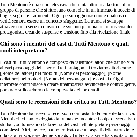
Tutti Mentono è una serie televisiva che ruota attorno alla storia di un
gruppo di persone che si ritrovano coinvolte in un intricato intreccio di
bugie, segreti e tradimenti. Ogni personaggio nasconde qualcosa e la
verità sembra essere un concetto sfuggente. La trama si sviluppa
attraverso una serie di episodi che svelano pian piano i retroscena dei
protagonisti, creando suspense e tensione fino alla rivelazione finale.
Chi sono i membri del cast di Tutti Mentono e quali
ruoli interpretano?
Il cast di Tutti Mentono è composto da talentuosi attori che danno vita
ai vari personaggi della serie. Tra i protagonisti troviamo attori come
[Nome dellattore] nel ruolo di [Nome del personaggio], [Nome
dellattore] nel ruolo di [Nome del personaggio], e così via. Ogni
interprete contribuisce a creare unatmosfera avvincente e coinvolgente,
portando sullo schermo la complessità dei loro ruoli.
Quali sono le recensioni della critica su Tutti Mentono?
Tutti Mentono ha ricevuto recensioni contrastanti da parte della critica.
Alcuni critici hanno elogiato la trama avvincente e i colpi di scena ben
studiati, sottolineando la bravura del cast nellinterpretare personaggi
complessi. Altri, invece, hanno criticato alcuni aspetti della narrazione
o la caratterizzazione dei personaggi. Tuttavia, la serie ha suscitato un