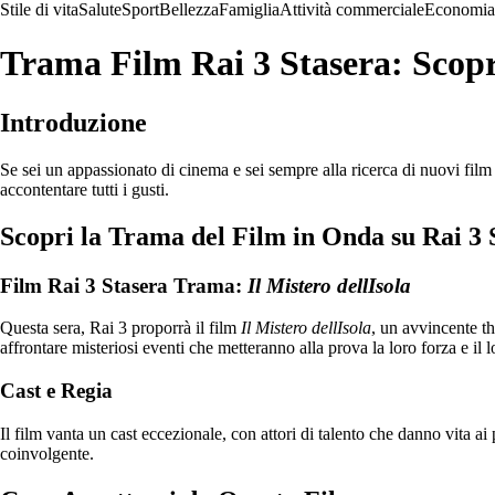
Stile di vita
Salute
Sport
Bellezza
Famiglia
Attività commerciale
Economia
Trama Film Rai 3 Stasera: Scopr
Introduzione
Se sei un appassionato di cinema e sei sempre alla ricerca di nuovi film
accontentare tutti i gusti.
Scopri la Trama del Film in Onda su Rai 3 
Film Rai 3 Stasera Trama:
Il Mistero dellIsola
Questa sera, Rai 3 proporrà il film
Il Mistero dellIsola
, un avvincente th
affrontare misteriosi eventi che metteranno alla prova la loro forza e il 
Cast e Regia
Il film vanta un cast eccezionale, con attori di talento che danno vita 
coinvolgente.