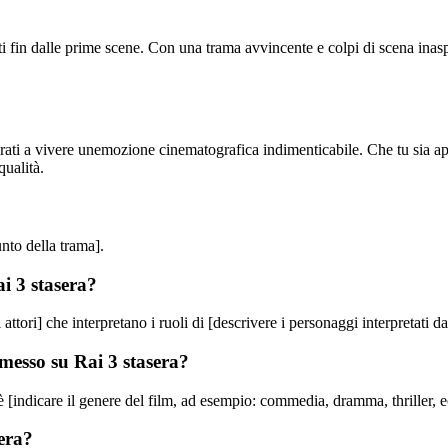
i fin dalle prime scene. Con una trama avvincente e colpi di scena inaspet
rati a vivere unemozione cinematografica indimenticabile. Che tu sia app
qualità.
unto della trama].
ai 3 stasera?
ttori] che interpretano i ruoli di [descrivere i personaggi interpretati dag
smesso su Rai 3 stasera?
è [indicare il genere del film, ad esempio: commedia, dramma, thriller, e
sera?