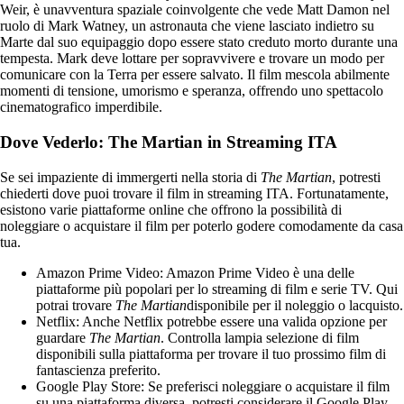
Weir, è unavventura spaziale coinvolgente che vede Matt Damon nel
ruolo di Mark Watney, un astronauta che viene lasciato indietro su
Marte dal suo equipaggio dopo essere stato creduto morto durante una
tempesta. Mark deve lottare per sopravvivere e trovare un modo per
comunicare con la Terra per essere salvato. Il film mescola abilmente
momenti di tensione, umorismo e speranza, offrendo uno spettacolo
cinematografico imperdibile.
Dove Vederlo: The Martian in Streaming ITA
Se sei impaziente di immergerti nella storia di
The Martian
, potresti
chiederti dove puoi trovare il film in streaming ITA. Fortunatamente,
esistono varie piattaforme online che offrono la possibilità di
noleggiare o acquistare il film per poterlo godere comodamente da casa
tua.
Amazon Prime Video: Amazon Prime Video è una delle
piattaforme più popolari per lo streaming di film e serie TV. Qui
potrai trovare
The Martian
disponibile per il noleggio o lacquisto.
Netflix: Anche Netflix potrebbe essere una valida opzione per
guardare
The Martian
. Controlla lampia selezione di film
disponibili sulla piattaforma per trovare il tuo prossimo film di
fantascienza preferito.
Google Play Store: Se preferisci noleggiare o acquistare il film
su una piattaforma diversa, potresti considerare il Google Play