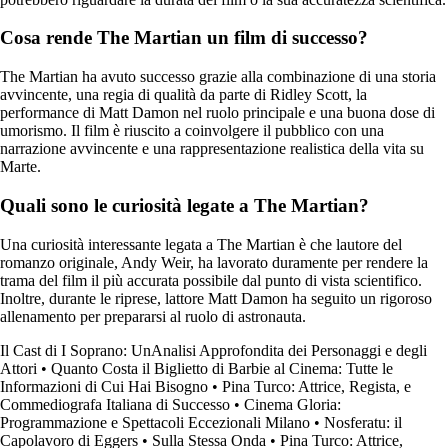
Cosa rende The Martian un film di successo?
The Martian ha avuto successo grazie alla combinazione di una storia
avvincente, una regia di qualità da parte di Ridley Scott, la
performance di Matt Damon nel ruolo principale e una buona dose di
umorismo. Il film è riuscito a coinvolgere il pubblico con una
narrazione avvincente e una rappresentazione realistica della vita su
Marte.
Quali sono le curiosità legate a The Martian?
Una curiosità interessante legata a The Martian è che lautore del
romanzo originale, Andy Weir, ha lavorato duramente per rendere la
trama del film il più accurata possibile dal punto di vista scientifico.
Inoltre, durante le riprese, lattore Matt Damon ha seguito un rigoroso
allenamento per prepararsi al ruolo di astronauta.
Il Cast di I Soprano: UnAnalisi Approfondita dei Personaggi e degli
Attori
•
Quanto Costa il Biglietto di Barbie al Cinema: Tutte le
Informazioni di Cui Hai Bisogno
•
Pina Turco: Attrice, Regista, e
Commediografa Italiana di Successo
•
Cinema Gloria:
Programmazione e Spettacoli Eccezionali Milano
•
Nosferatu: il
Capolavoro di Eggers
•
Sulla Stessa Onda
•
Pina Turco: Attrice,