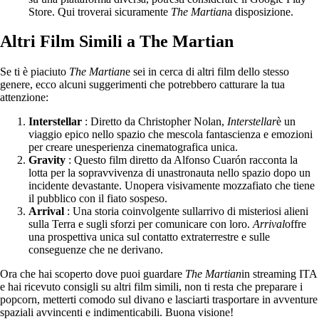
Store. Qui troverai sicuramente
The Martian
a disposizione.
Altri Film Simili a The Martian
Se ti è piaciuto
The Martian
e sei in cerca di altri film dello stesso
genere, ecco alcuni suggerimenti che potrebbero catturare la tua
attenzione:
Interstellar
: Diretto da Christopher Nolan,
Interstellar
è un
viaggio epico nello spazio che mescola fantascienza e emozioni
per creare unesperienza cinematografica unica.
Gravity
: Questo film diretto da Alfonso Cuarón racconta la
lotta per la sopravvivenza di unastronauta nello spazio dopo un
incidente devastante. Unopera visivamente mozzafiato che tiene
il pubblico con il fiato sospeso.
Arrival
: Una storia coinvolgente sullarrivo di misteriosi alieni
sulla Terra e sugli sforzi per comunicare con loro.
Arrival
offre
una prospettiva unica sul contatto extraterrestre e sulle
conseguenze che ne derivano.
Ora che hai scoperto dove puoi guardare
The Martian
in streaming ITA
e hai ricevuto consigli su altri film simili, non ti resta che preparare i
popcorn, metterti comodo sul divano e lasciarti trasportare in avventure
spaziali avvincenti e indimenticabili. Buona visione!