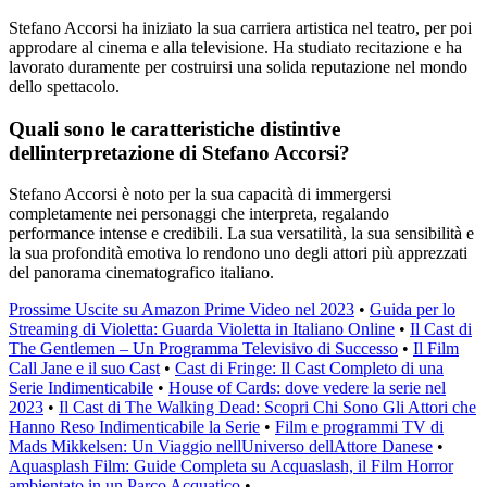
Stefano Accorsi ha iniziato la sua carriera artistica nel teatro, per poi
approdare al cinema e alla televisione. Ha studiato recitazione e ha
lavorato duramente per costruirsi una solida reputazione nel mondo
dello spettacolo.
Quali sono le caratteristiche distintive
dellinterpretazione di Stefano Accorsi?
Stefano Accorsi è noto per la sua capacità di immergersi
completamente nei personaggi che interpreta, regalando
performance intense e credibili. La sua versatilità, la sua sensibilità e
la sua profondità emotiva lo rendono uno degli attori più apprezzati
del panorama cinematografico italiano.
Prossime Uscite su Amazon Prime Video nel 2023
•
Guida per lo
Streaming di Violetta: Guarda Violetta in Italiano Online
•
Il Cast di
The Gentlemen – Un Programma Televisivo di Successo
•
Il Film
Call Jane e il suo Cast
•
Cast di Fringe: Il Cast Completo di una
Serie Indimenticabile
•
House of Cards: dove vedere la serie nel
2023
•
Il Cast di The Walking Dead: Scopri Chi Sono Gli Attori che
Hanno Reso Indimenticabile la Serie
•
Film e programmi TV di
Mads Mikkelsen: Un Viaggio nellUniverso dellAttore Danese
•
Aquasplash Film: Guide Completa su Acquaslash, il Film Horror
ambientato in un Parco Acquatico
•