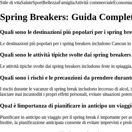
Stile di vita
Salute
Sport
Bellezza
Famiglia
Attività commerciale
Economia
Spring Breakers: Guida Complet
Quali sono le destinazioni più popolari per i spring br
Le destinazioni più popolari per i spring breakers includono Cancun i
Quali sono le attività tipiche svolte dai spring breaker
Le attività tipiche svolte dai spring breakers includono feste in spiaggia,
Quali sono i rischi e le precauzioni da prendere durant
I rischi durante le vacanze di spring break includono leccesso di alcol,
lasciare mai incustoditi i propri effetti personali, evitare situazioni pote
Qual è limportanza di pianificare in anticipo un viaggi
Pianificare in anticipo un viaggio per il spring break è importante per ass
Inoltre, la pianificazione anticipata consente di evitare imprevisti e pro