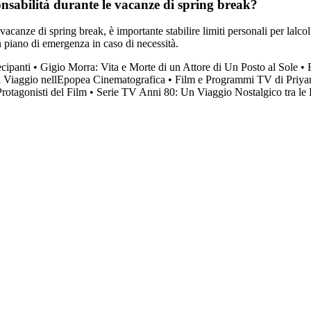
nsabilità durante le vacanze di spring break?
canze di spring break, è importante stabilire limiti personali per lalcol e
n piano di emergenza in caso di necessità.
cipanti
•
Gigio Morra: Vita e Morte di un Attore di Un Posto al Sole
•
Un Viaggio nellEpopea Cinematografica
•
Film e Programmi TV di Priy
Protagonisti del Film
•
Serie TV Anni 80: Un Viaggio Nostalgico tra le 