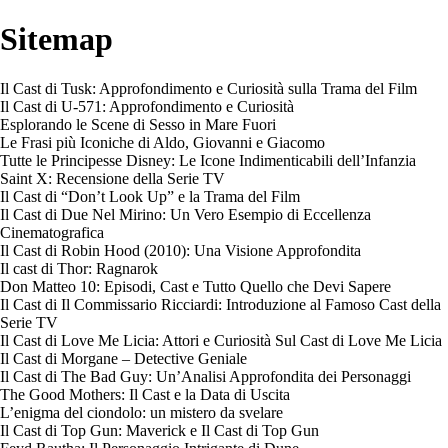
Sitemap
Il Cast di Tusk: Approfondimento e Curiosità sulla Trama del Film
Il Cast di U-571: Approfondimento e Curiosità
Esplorando le Scene di Sesso in Mare Fuori
Le Frasi più Iconiche di Aldo, Giovanni e Giacomo
Tutte le Principesse Disney: Le Icone Indimenticabili dell’Infanzia
Saint X: Recensione della Serie TV
Il Cast di “Don’t Look Up” e la Trama del Film
Il Cast di Due Nel Mirino: Un Vero Esempio di Eccellenza
Cinematografica
Il Cast di Robin Hood (2010): Una Visione Approfondita
Il cast di Thor: Ragnarok
Don Matteo 10: Episodi, Cast e Tutto Quello che Devi Sapere
Il Cast di Il Commissario Ricciardi: Introduzione al Famoso Cast della
Serie TV
Il Cast di Love Me Licia: Attori e Curiosità Sul Cast di Love Me Licia
Il Cast di Morgane – Detective Geniale
Il Cast di The Bad Guy: Un’Analisi Approfondita dei Personaggi
The Good Mothers: Il Cast e la Data di Uscita
L’enigma del ciondolo: un mistero da svelare
Il Cast di Top Gun: Maverick e Il Cast di Top Gun