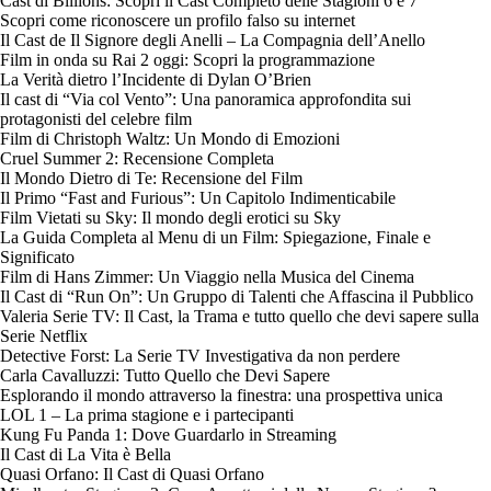
Cast di Billions: Scopri il Cast Completo delle Stagioni 6 e 7
Scopri come riconoscere un profilo falso su internet
Il Cast de Il Signore degli Anelli – La Compagnia dell’Anello
Film in onda su Rai 2 oggi: Scopri la programmazione
La Verità dietro l’Incidente di Dylan O’Brien
Il cast di “Via col Vento”: Una panoramica approfondita sui
protagonisti del celebre film
Film di Christoph Waltz: Un Mondo di Emozioni
Cruel Summer 2: Recensione Completa
Il Mondo Dietro di Te: Recensione del Film
Il Primo “Fast and Furious”: Un Capitolo Indimenticabile
Film Vietati su Sky: Il mondo degli erotici su Sky
La Guida Completa al Menu di un Film: Spiegazione, Finale e
Significato
Film di Hans Zimmer: Un Viaggio nella Musica del Cinema
Il Cast di “Run On”: Un Gruppo di Talenti che Affascina il Pubblico
Valeria Serie TV: Il Cast, la Trama e tutto quello che devi sapere sulla
Serie Netflix
Detective Forst: La Serie TV Investigativa da non perdere
Carla Cavalluzzi: Tutto Quello che Devi Sapere
Esplorando il mondo attraverso la finestra: una prospettiva unica
LOL 1 – La prima stagione e i partecipanti
Kung Fu Panda 1: Dove Guardarlo in Streaming
Il Cast di La Vita è Bella
Quasi Orfano: Il Cast di Quasi Orfano