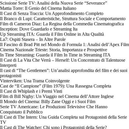
Scissione Serie TV: Analisi della Nuova Serie “Severance”
Mattia Torre: Il Genio del Cinema Italiano
Il Cast di Senza Traccia: Un Approfondimento Completo
Il Branco di Lupi: Caratteristiche, Struttura Sociale e Comportamento
Film di Cameron Diaz: La Regina della Commedia Cinematografica
Inception: Dove Guardarlo e Streaming Ita
Up Streaming ITA: Guarda il Film Online in Alta Qualità
La7: Ospiti Stasera – In Altre Parole
Il Fascino di Brad Pitt nel Mondo di Formula 1: Analisi dell’Apex Film
Cinema Nazionale Trieste: Storia, Importanza e Prospettive
In Time Streaming: Guarda il Film In Time in Streaming ITA
Il Cast di La Vita Che Verrà – Herself: Un Concentrato di Talentuose
Interpreti
Il cast di “The Gentlemen”: Un’analisi approfondita del film e dei suoi
protagonisti
Vinterviken: Una Trama Coinvolgente
Cast de “Il Campione” (Film 1979): Una Rassegna Completa
Il Cast di Whiplash e i Premi Vinti
Film di Bill Nighy: Un Viaggio nel Cinema dell’Attore Inglese
Il Mondo del Cinema: Billy Zane Oggi e i Suoi Film
Serie TV Americane: Le Produzioni Televisive Che Hanno
Conquistato il Pubblico
Il Cast di The Intern: Una Guida Completa sui Protagonisti della Serie
TV
Il Cast di The Watcher: Chi sono i Protagonisti della Serie?