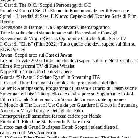
Il Cast di The O.C.: Scopri i Personaggi di OC
Prendersi Cura di Sé: Un Elemento Fondamentale per il Benessere
Spiral – L’eredità di Saw: Il Nuovo Capitolo dell’Iconica Serie di Film
Horror
Recensione di Damsel: Un Capolavoro Cinematografico
Tutte le volte che ci siamo innamorati: Recensioni e Consigli
Recensione di Virgin River 5: Opinioni e Critiche Sulla Serie TV
Il Cast di “Elvis” (Film 2022): Tutto quello che devi sapere sul film su
Elvis Presley
Jawan: Scopri tutto sul Cast di Jawan
Lezioni Private 2022: Tutto ciò che devi sapere sul film Netflix e il cast
Film e Programmi TV di Kate Winslet
Nope Film: Tutto ciò che devi sapere
Guarda “Salvate il Soldato Ryan” in Streaming ITA
Il Cast di Thor: Un’analisi completa dei protagonisti del film
Le Iene: Anticipazioni, Programma di Stasera e Orario di Trasmissione
Superman e Lois: Tutto quello che devi sapere su Superman e Lois 4
Film di Donald Sutherland: Un’icona del cinema contemporaneo
Il Mondo di The Last of Us: Guida per Guardare il Gioco in Streaming
American Mary: Trama e Dettagli del Film
Immergersi nell’atmosfera festosa: cadere per Natale
Firebird: Il Film Che Sta Facendo Parlare di Sé
Il ricco cast di Grand Budapest Hotel: Scopri i talenti dietro il
capolavoro di Wes Anderson