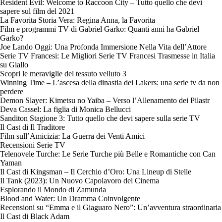
Resident Evil: Welcome to Raccoon City – Tutto quello che devi
sapere sul film del 2021
La Favorita Storia Vera: Regina Anna, la Favorita
Film e programmi TV di Gabriel Garko: Quanti anni ha Gabriel
Garko?
Joe Lando Oggi: Una Profonda Immersione Nella Vita dell’Attore
Serie TV Francesi: Le Migliori Serie TV Francesi Trasmesse in Italia
su Giallo
Scopri le meraviglie del tessuto velluto 3
Winning Time – L’ascesa della dinastia dei Lakers: una serie tv da non
perdere
Demon Slayer: Kimetsu no Yaiba – Verso l’Allenamento dei Pilastr
Deva Cassel: La figlia di Monica Bellucci
Sanditon Stagione 3: Tutto quello che devi sapere sulla serie TV
Il Cast di Il Traditore
Film sull’Amicizia: La Guerra dei Venti Amici
Recensioni Serie TV
Telenovele Turche: Le Serie Turche più Belle e Romantiche con Can
Yaman
Il Cast di Kingsman – Il Cerchio d’Oro: Una Lineup di Stelle
Il Tank (2023): Un Nuovo Capolavoro del Cinema
Esplorando il Mondo di Zamunda
Blood and Water: Un Dramma Coinvolgente
Recensioni su “Emma e il Giaguaro Nero”: Un’avventura straordinaria
Il Cast di Black Adam