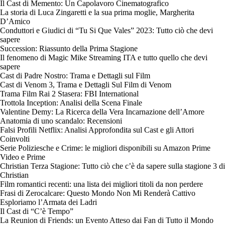
Il Cast di Memento: Un Capolavoro Cinematografico
La storia di Luca Zingaretti e la sua prima moglie, Margherita
D’Amico
Conduttori e Giudici di “Tu Si Que Vales” 2023: Tutto ciò che devi
sapere
Succession: Riassunto della Prima Stagione
Il fenomeno di Magic Mike Streaming ITA e tutto quello che devi
sapere
Cast di Padre Nostro: Trama e Dettagli sul Film
Cast di Venom 3, Trama e Dettagli Sul Film di Venom
Trama Film Rai 2 Stasera: FBI International
Trottola Inception: Analisi della Scena Finale
Valentine Demy: La Ricerca della Vera Incarnazione dell’Amore
Anatomia di uno scandalo: Recensioni
Falsi Profili Netflix: Analisi Approfondita sul Cast e gli Attori
Coinvolti
Serie Poliziesche e Crime: le migliori disponibili su Amazon Prime
Video e Prime
Christian Terza Stagione: Tutto ciò che c’è da sapere sulla stagione 3 di
Christian
Film romantici recenti: una lista dei migliori titoli da non perdere
Frasi di Zerocalcare: Questo Mondo Non Mi Renderà Cattivo
Esploriamo l’Armata dei Ladri
Il Cast di “C’è Tempo”
La Reunion di Friends: un Evento Atteso dai Fan di Tutto il Mondo