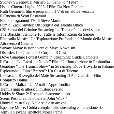
Sydney Sweeney: Il Mistero di “Seno” o “Tette”
Uscite Cinema Luglio 2023: I Film Da Non Perdere
Ruth Gemmell: film e programmi TV di un’attrice versatile
Il Cinema di Scott Eastwood
Film e Programmi TV di Steve Martin
Film di Zack Snyder: Un Regista dal Talento Unico
CSI Scena del Crimine Streaming Ita: Tutto ciò che devi sapere
The Blacklist Stagione 10: Tutte le Informazioni da Sapere
Film sulla Musica: Un’Esplorazione Profonda del Mondo della Musica
Attraverso il Cinema
Salvate Maya: la storia vera di Maya Kowalski
Disorder: La Guardia del Corpo – Il Cast
Dove Guardare Forrest Gump in Streaming: Guida Completa
Il Cast di “La Tavola di Natale” Film: Un’Introduzione in Profondità
Guardare “The Truman Show” in Streaming: Dove Trovarlo in Italiano
Esplorando il Film “Brazen”: Un Cast di Talento
La Casa: Il Risveglio del Male Streaming ITA – Guarda il Film
Completo Online
Il Cast di Malizia: Un’Analisi Approfondita
Tremila anni di attesa: Il mistero svelato
Hobbs & Shaw 2: Il sequel altamente atteso
Scena Post Credit e Finale in John Wick 4
Ultimi film su Sky: Nelle sale e in arrivo!
Ispettore Morse: Guida completa allo streaming e alla visione de
<em>Il Giovane Ispettore Morse</em>