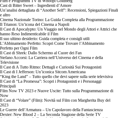
Film e Programmi TV di Whoopi Goldberg
Cast di Bitter Sweet – Ingredienti d’Amore
Un’analisi dettagliata di “Another Self”: Recensioni, Spiegazioni Finali
e altro
Cinema Nazionale Torino: La Guida Completa alla Programmazione
Il Trianon: Un’icona del Cinema a Napoli
Il Cast di Apocalypto: Un Viaggio nel Mondo degli Attori e Attrici che
hanno Reso Indimenticabile il Film
Il suo ultimo desiderio: Guida completa e consigli utili
L’Abbinamento Perfetto: Scopri Come Trovare l’Abbinamento
Perfetto per Ogni Film
Il Cast di Shrek: Dallo Schermo al Cuore dei Fan
Stefano Accorsi: La Carriera nell’Universo del Cinema e della
Televisione
Il Cast di A Tutto Ritmo: Dettagli e Curiosità Sui Protagonisti
Il Cast di I Jefferson: Un’iconica Sitcom Americana
“King the Land” – Tutto quello che devi sapere sulla serie televisiva
Il Cast di “La Promessa”: Scopri i Protagonisti e i Personaggi
Principali
Film Now TV 2023 e Nuove Uscite: Tutto sulla Programmazione di
Now
Il Cast di “Volare” (Film): Novità sul Film con Margherita Buy del
2023
Le Guerre dell’Armatura – Un Capolavoro della Fantascienza
Dexter: New Blood 2 – La Seconda Stagione della Serie TV