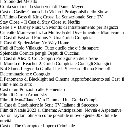
Il Suono del Metallo
Conta su di me: la storia vera di Daniel Meyer
Cast di Castle: Conosci da Vicino i Protagonisti dello Show
L’Ultimo Boss di King Cross: La Sensazionale Serie TV
Stay Close – Il Cast di Stay Close su Netflix
Serie TV Disney Plus: Un Mondo di Intrattenimento per Ragazzi
Cineotto Montevarchi: La Multisala del Divertimento a Montevarchi
Il Cast di Fast and Furious 7: Una Guida Completa
Il Cast di Spider-Man: No Way Home
Figli di Paolo Villaggio: Tutto quello che c’è da sapere
Splendida Cornice per gli Ospiti di Cucciari
Il Cast di Alex & Co.: Scopri i Protagonisti della Serie
Il Mondo di Reacher 2: Guida Completa e Consigli Strategici
Noi Siamo Leggenda Giulia Lin: Il Successo di una Storia di
Determinazione e Coraggio
Il Fenomeno di Blacklight nel Cinema: Approfondimento sul Cast, il
Film e molto altro
Cast di un Poliziotto alle Elementari
Film di Darren Aronofsky
Film di Jean-Claude Van Damme: Una Guida Completa
Il Cast di Carabinieri: la Serie TV Italiana di Successo
Film di Natale 2023 al Cinema: Anticipazioni, Novità e Aspettative
Aaron Taylor-Johnson come possibile nuovo agente 007: tutte le
novità
Cast di The Corrupted: Impero Criminale