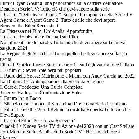
Film di Ryan Gosling: una panoramica sulla carriera dell’attore
Deadloch Serie TV: Tutto ciò che devi sapere sulla serie
Il Cast di “Detective in Corsia”: Scopri i Protagonisti della Serie TV
Agent Game e Agent Game 2: Tutto quello che devi sapere
Benvenuti a Eden Recensioni
La Tristezza nei Film: Un’Analisi Approfondita
Il Cast di Tombstone e Dettagli sul Film
Non dimenticare le parole: Tutto ciò che devi sapere sulla nuova
stagione 2024
La Regina degli Scacchi 2: Tutto quello che devi sapere sulla sua
uscita
Film di Beatrice Luzzi: Storia e curiosità sulla giovane attrice italiana
I 10 film di Steven Spielberg più popolari
Il Padre della Sposa: Matrimonio a Miami con Andy Garcia nel 2022
La Diplomat 2: Anticipazioni sulla Seconda Stagione
Il Cast di Footloose: Una Guida Completa
Joker vs Harley: La Confrontazione Epica
Il Futuro in un Bacio
Il Silenzio degli Innocenti Streaming: Dove Guardarlo in Italiano
Il Film “Leave the World Behind” con Julia Roberts: Tutto ciò che
Devi Sapere
Il Cast del Film “Per Grazia Ricevuta”
Citadel: La Nuova Serie TV di Azione del 2023 con un Cast Stellare
Post Mortem Serie: Analisi della Serie TV “Nessuno Muore a
Skarnes”