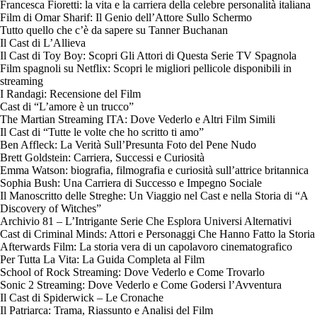
Francesca Fioretti: la vita e la carriera della celebre personalità italiana
Film di Omar Sharif: Il Genio dell’Attore Sullo Schermo
Tutto quello che c’è da sapere su Tanner Buchanan
Il Cast di L’Allieva
Il Cast di Toy Boy: Scopri Gli Attori di Questa Serie TV Spagnola
Film spagnoli su Netflix: Scopri le migliori pellicole disponibili in
streaming
I Randagi: Recensione del Film
Cast di “L’amore è un trucco”
The Martian Streaming ITA: Dove Vederlo e Altri Film Simili
Il Cast di “Tutte le volte che ho scritto ti amo”
Ben Affleck: La Verità Sull’Presunta Foto del Pene Nudo
Brett Goldstein: Carriera, Successi e Curiosità
Emma Watson: biografia, filmografia e curiosità sull’attrice britannica
Sophia Bush: Una Carriera di Successo e Impegno Sociale
Il Manoscritto delle Streghe: Un Viaggio nel Cast e nella Storia di “A
Discovery of Witches”
Archivio 81 – L’Intrigante Serie Che Esplora Universi Alternativi
Cast di Criminal Minds: Attori e Personaggi Che Hanno Fatto la Storia
Afterwards Film: La storia vera di un capolavoro cinematografico
Per Tutta La Vita: La Guida Completa al Film
School of Rock Streaming: Dove Vederlo e Come Trovarlo
Sonic 2 Streaming: Dove Vederlo e Come Godersi l’Avventura
Il Cast di Spiderwick – Le Cronache
Il Patriarca: Trama, Riassunto e Analisi del Film