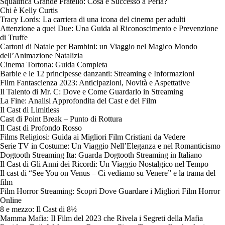
Squalifica Grande Fratello: Cosa è Successo a Perla?
Chi è Kelly Curtis
Tracy Lords: La carriera di una icona del cinema per adulti
Attenzione a quei Due: Una Guida al Riconoscimento e Prevenzione
di Truffe
Cartoni di Natale per Bambini: un Viaggio nel Magico Mondo
dell’Animazione Natalizia
Cinema Tortona: Guida Completa
Barbie e le 12 principesse danzanti: Streaming e Informazioni
Film Fantascienza 2023: Anticipazioni, Novità e Aspettative
Il Talento di Mr. C: Dove e Come Guardarlo in Streaming
La Fine: Analisi Approfondita del Cast e del Film
Il Cast di Limitless
Cast di Point Break – Punto di Rottura
Il Cast di Profondo Rosso
Films Religiosi: Guida ai Migliori Film Cristiani da Vedere
Serie TV in Costume: Un Viaggio Nell’Eleganza e nel Romanticismo
Dogtooth Streaming Ita: Guarda Dogtooth Streaming in Italiano
Il Cast di Gli Anni dei Ricordi: Un Viaggio Nostalgico nel Tempo
Il cast di “See You on Venus – Ci vediamo su Venere” e la trama del
film
Film Horror Streaming: Scopri Dove Guardare i Migliori Film Horror
Online
8 e mezzo: Il Cast di 8½
Mamma Mafia: Il Film del 2023 che Rivela i Segreti della Mafia