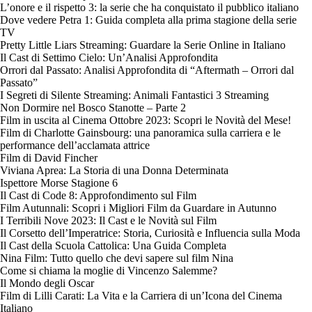
L’onore e il rispetto 3: la serie che ha conquistato il pubblico italiano
Dove vedere Petra 1: Guida completa alla prima stagione della serie
TV
Pretty Little Liars Streaming: Guardare la Serie Online in Italiano
Il Cast di Settimo Cielo: Un’Analisi Approfondita
Orrori dal Passato: Analisi Approfondita di “Aftermath – Orrori dal
Passato”
I Segreti di Silente Streaming: Animali Fantastici 3 Streaming
Non Dormire nel Bosco Stanotte – Parte 2
Film in uscita al Cinema Ottobre 2023: Scopri le Novità del Mese!
Film di Charlotte Gainsbourg: una panoramica sulla carriera e le
performance dell’acclamata attrice
Film di David Fincher
Viviana Aprea: La Storia di una Donna Determinata
Ispettore Morse Stagione 6
Il Cast di Code 8: Approfondimento sul Film
Film Autunnali: Scopri i Migliori Film da Guardare in Autunno
I Terribili Nove 2023: Il Cast e le Novità sul Film
Il Corsetto dell’Imperatrice: Storia, Curiosità e Influencia sulla Moda
Il Cast della Scuola Cattolica: Una Guida Completa
Nina Film: Tutto quello che devi sapere sul film Nina
Come si chiama la moglie di Vincenzo Salemme?
Il Mondo degli Oscar
Film di Lilli Carati: La Vita e la Carriera di un’Icona del Cinema
Italiano