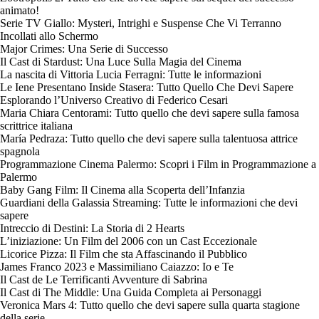
animato!
Serie TV Giallo: Mysteri, Intrighi e Suspense Che Vi Terranno
Incollati allo Schermo
Major Crimes: Una Serie di Successo
Il Cast di Stardust: Una Luce Sulla Magia del Cinema
La nascita di Vittoria Lucia Ferragni: Tutte le informazioni
Le Iene Presentano Inside Stasera: Tutto Quello Che Devi Sapere
Esplorando l’Universo Creativo di Federico Cesari
Maria Chiara Centorami: Tutto quello che devi sapere sulla famosa
scrittrice italiana
María Pedraza: Tutto quello che devi sapere sulla talentuosa attrice
spagnola
Programmazione Cinema Palermo: Scopri i Film in Programmazione a
Palermo
Baby Gang Film: Il Cinema alla Scoperta dell’Infanzia
Guardiani della Galassia Streaming: Tutte le informazioni che devi
sapere
Intreccio di Destini: La Storia di 2 Hearts
L’iniziazione: Un Film del 2006 con un Cast Eccezionale
Licorice Pizza: Il Film che sta Affascinando il Pubblico
James Franco 2023 e Massimiliano Caiazzo: Io e Te
Il Cast de Le Terrificanti Avventure di Sabrina
Il Cast di The Middle: Una Guida Completa ai Personaggi
Veronica Mars 4: Tutto quello che devi sapere sulla quarta stagione
della serie