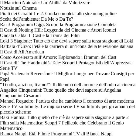
Il Mancino Naturale: Un’Abilità da Valorizzare
Notizie sul Cinema
Pirati dei Caraibi 1 e 2: Guida completa allo streaming online
Scelta dell’ambiente: Da Me o Da Te?
Rai 3 Programmi Oggi: Scopri la Programmazione Completa
Il Cast di Notting Hill: Leggenda del Cinema e Attori Iconici
Ondata Calda: Il Cast e la Trama del Film
Loki 3 Stagione: Tutto ciò che devi sapere sulla terza stagione di Loki
Barbara d’Urso: l’età e la carriera di un’icona della televisione italiana
Il Cast di All American
Corso Accelerato sull’Amore: Esplorando i Drammi del Cast
Il Cast di The Handmaid’s Tale: Scopri i Protagonisti dell’Apprezzata
Serie TV
Papà Scatenato Recensioni: Il Miglior Luogo per Trovare Consigli per
Papà
“Ti odio, anzi no, ti amo!”: Il dilemma dell’amore e dell’odio al cinema
Angelica Cinquantini: Tutto quello che devi sapere su Angelina
Cinquantini Cesaroni
Manuel Regueiro: l’artista che ha cambiato il concetto di arte moderna
Serie TV su Infinity: Le migliori serie TV su Infinity per gli amanti del
piccolo schermo
Baki Hanma: Tutto quello che c’è da sapere sulla stagione 2 parte 2
Film sulla Matematica: Scopri 7 Pellicole che Celebrano il Genio
Matematico
Bianca Nappi: Età, Film e Programmi TV di Bianca Nappi