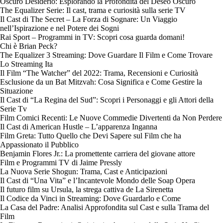
Oscuro Desiderio: Esplorando la Profondità del Deseo Oscuro
The Equalizer Serie: Il cast, trama e curiosità sulla serie TV
Il Cast di The Secret – La Forza di Sognare: Un Viaggio
nell’Ispirazione e nel Potere dei Sogni
Rai Sport – Programmi in TV: Scopri cosa guarda domani!
Chi è Brian Peck?
The Equalizer 3 Streaming: Dove Guardare Il Film e Come Trovare
Lo Streaming Ita
Il Film “The Watcher” del 2022: Trama, Recensioni e Curiosità
Esclusione da un Bat Mitzvah: Cosa Significa e Come Gestire la
Situazione
Il Cast di “La Regina del Sud”: Scopri i Personaggi e gli Attori della
Serie Tv
Film Comici Recenti: Le Nuove Commedie Divertenti da Non Perdere
Il Cast di American Hustle – L’apparenza Inganna
Film Greta: Tutto Quello che Devi Sapere sul Film che ha
Appassionato il Pubblico
Benjamin Flores Jr.: La promettente carriera del giovane attore
Film e Programmi TV di Jaime Pressly
La Nuova Serie Shogun: Trama, Cast e Anticipazioni
Il Cast di “Una Vita” e l’Incantevole Mondo delle Soap Opera
Il futuro film su Ursula, la strega cattiva de La Sirenetta
Il Codice da Vinci in Streaming: Dove Guardarlo e Come
La Casa del Padre: Analisi Approfondita sul Cast e sulla Trama del
Film