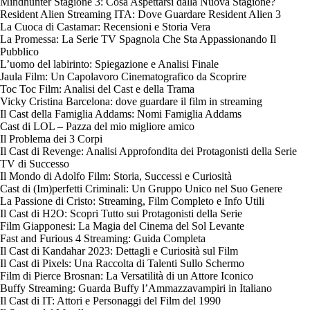
Mindhunter Stagione 3: Cosa Aspettarsi dalla Nuova Stagione?
Resident Alien Streaming ITA: Dove Guardare Resident Alien 3
La Cuoca di Castamar: Recensioni e Storia Vera
La Promessa: La Serie TV Spagnola Che Sta Appassionando Il
Pubblico
L’uomo del labirinto: Spiegazione e Analisi Finale
Jaula Film: Un Capolavoro Cinematografico da Scoprire
Toc Toc Film: Analisi del Cast e della Trama
Vicky Cristina Barcelona: dove guardare il film in streaming
Il Cast della Famiglia Addams: Nomi Famiglia Addams
Cast di LOL – Pazza del mio migliore amico
Il Problema dei 3 Corpi
Il Cast di Revenge: Analisi Approfondita dei Protagonisti della Serie
TV di Successo
Il Mondo di Adolfo Film: Storia, Successi e Curiosità
Cast di (Im)perfetti Criminali: Un Gruppo Unico nel Suo Genere
La Passione di Cristo: Streaming, Film Completo e Info Utili
Il Cast di H2O: Scopri Tutto sui Protagonisti della Serie
Film Giapponesi: La Magia del Cinema del Sol Levante
Fast and Furious 4 Streaming: Guida Completa
Il Cast di Kandahar 2023: Dettagli e Curiosità sul Film
Il Cast di Pixels: Una Raccolta di Talenti Sullo Schermo
Film di Pierce Brosnan: La Versatilità di un Attore Iconico
Buffy Streaming: Guarda Buffy l’Ammazzavampiri in Italiano
Il Cast di IT: Attori e Personaggi del Film del 1990