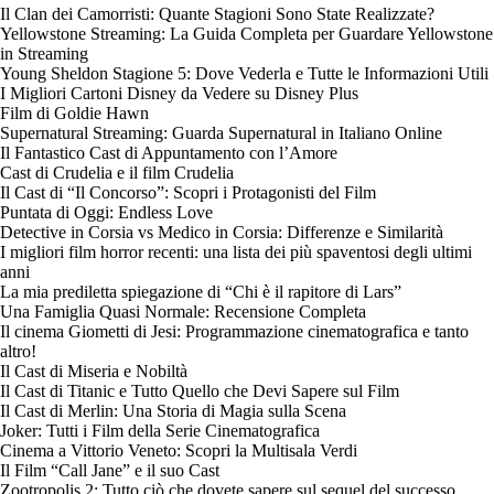
Il Clan dei Camorristi: Quante Stagioni Sono State Realizzate?
Yellowstone Streaming: La Guida Completa per Guardare Yellowstone
in Streaming
Young Sheldon Stagione 5: Dove Vederla e Tutte le Informazioni Utili
I Migliori Cartoni Disney da Vedere su Disney Plus
Film di Goldie Hawn
Supernatural Streaming: Guarda Supernatural in Italiano Online
Il Fantastico Cast di Appuntamento con l’Amore
Cast di Crudelia e il film Crudelia
Il Cast di “Il Concorso”: Scopri i Protagonisti del Film
Puntata di Oggi: Endless Love
Detective in Corsia vs Medico in Corsia: Differenze e Similarità
I migliori film horror recenti: una lista dei più spaventosi degli ultimi
anni
La mia prediletta spiegazione di “Chi è il rapitore di Lars”
Una Famiglia Quasi Normale: Recensione Completa
Il cinema Giometti di Jesi: Programmazione cinematografica e tanto
altro!
Il Cast di Miseria e Nobiltà
Il Cast di Titanic e Tutto Quello che Devi Sapere sul Film
Il Cast di Merlin: Una Storia di Magia sulla Scena
Joker: Tutti i Film della Serie Cinematografica
Cinema a Vittorio Veneto: Scopri la Multisala Verdi
Il Film “Call Jane” e il suo Cast
Zootropolis 2: Tutto ciò che dovete sapere sul sequel del successo