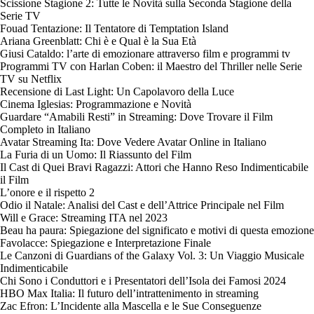
Scissione Stagione 2: Tutte le Novità sulla Seconda Stagione della
Serie TV
Fouad Tentazione: Il Tentatore di Temptation Island
Ariana Greenblatt: Chi è e Qual è la Sua Età
Giusi Cataldo: l’arte di emozionare attraverso film e programmi tv
Programmi TV con Harlan Coben: il Maestro del Thriller nelle Serie
TV su Netflix
Recensione di Last Light: Un Capolavoro della Luce
Cinema Iglesias: Programmazione e Novità
Guardare “Amabili Resti” in Streaming: Dove Trovare il Film
Completo in Italiano
Avatar Streaming Ita: Dove Vedere Avatar Online in Italiano
La Furia di un Uomo: Il Riassunto del Film
Il Cast di Quei Bravi Ragazzi: Attori che Hanno Reso Indimenticabile
il Film
L’onore e il rispetto 2
Odio il Natale: Analisi del Cast e dell’Attrice Principale nel Film
Will e Grace: Streaming ITA nel 2023
Beau ha paura: Spiegazione del significato e motivi di questa emozione
Favolacce: Spiegazione e Interpretazione Finale
Le Canzoni di Guardians of the Galaxy Vol. 3: Un Viaggio Musicale
Indimenticabile
Chi Sono i Conduttori e i Presentatori dell’Isola dei Famosi 2024
HBO Max Italia: Il futuro dell’intrattenimento in streaming
Zac Efron: L’Incidente alla Mascella e le Sue Conseguenze