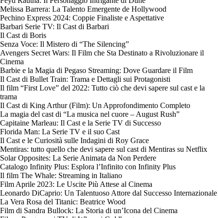
Feyd Rautha: Il Personaggio Intrigante di Dune
Melissa Barrera: La Talento Emergente de Hollywood
Pechino Express 2024: Coppie Finaliste e Aspettative
Barbari Serie TV: Il Cast di Barbari
Il Cast di Boris
Senza Voce: Il Mistero di “The Silencing”
Avengers Secret Wars: Il Film che Sta Destinato a Rivoluzionare il
Cinema
Barbie e la Magia di Pegaso Streaming: Dove Guardare il Film
Il Cast di Bullet Train: Trama e Dettagli sui Protagonisti
Il film “First Love” del 2022: Tutto ciò che devi sapere sul cast e la
trama
Il Cast di King Arthur (Film): Un Approfondimento Completo
La magia del cast di “La musica nel cuore – August Rush”
Capitaine Marleau: Il Cast e la Serie TV di Successo
Florida Man: La Serie TV e il suo Cast
Il Cast e le Curiosità sulle Indagini di Roy Grace
Mentiras: tutto quello che devi sapere sul cast di Mentiras su Netflix
Solar Opposites: La Serie Animata da Non Perdere
Catalogo Infinity Plus: Esplora l’Infinito con Infinity Plus
Il film The Whale: Streaming in Italiano
Film Aprile 2023: Le Uscite Più Attese al Cinema
Leonardo DiCaprio: Un Talentuoso Attore dal Successo Internazionale
La Vera Rosa del Titanic: Beatrice Wood
Film di Sandra Bullock: La Storia di un’Icona del Cinema