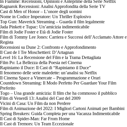
In Fiamme: Recensioni, Opinioni e Anteprime della Serie Netflix
Ragnarok Recensioni: Analisi Approfondita della Serie TV
Cast di Men of Honor – L’onore degli uomini
Nome in Codice Imperatore: Un Thriller Esplosivo
Top Gun: Maverick Streaming – Guarda il film legalmente
Jada Pinkett e Tupac: Un’amicizia indimenticabile
Film di Jodie Foster e Età di Jodie Foster
Film di Tommy Lee Jones: Carriera e Successi dell’Acclamato Attore e
Regista
Recensioni su Dune 2: Confronto e Approfondimento
Il Cast de I Tre Moschettieri: D’Artagnan
Level 16: La Recensione del Film e la Trama Dettagliata
Film Po: La Bellezza della Poesia nel Cinema
Rapiniamo il Duce: Il Cast di “Rapiniamo il Duce”
Il fenomeno delle serie maledette: un’analisi su Netflix
Il Cinema Space a Vimercate – Programmazione e Orari
Countdown Streaming: Il Modo Perfetto Per Guardare Your Film
Preferito
Togo – Una grande amicizia: Il film che ha commosso il pubblico
Film di Venerdì 13: Analisi del Cast del 2009
Vicini di Casa: Un Film da non Perdere
Film di Animazione del 2022: I Migliori Cartoni Animati per Bambini
Spring Breakers: Guida Completa per una Vacanza Indimenticabile
Il Cast di Spider-Man: Far From Home
Il Cast di Tremors: Un Team Eccezionale