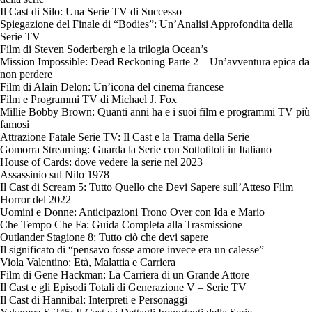
Il Cast di Silo: Una Serie TV di Successo
Spiegazione del Finale di “Bodies”: Un’Analisi Approfondita della
Serie TV
Film di Steven Soderbergh e la trilogia Ocean’s
Mission Impossible: Dead Reckoning Parte 2 – Un’avventura epica da
non perdere
Film di Alain Delon: Un’icona del cinema francese
Film e Programmi TV di Michael J. Fox
Millie Bobby Brown: Quanti anni ha e i suoi film e programmi TV più
famosi
Attrazione Fatale Serie TV: Il Cast e la Trama della Serie
Gomorra Streaming: Guarda la Serie con Sottotitoli in Italiano
House of Cards: dove vedere la serie nel 2023
Assassinio sul Nilo 1978
Il Cast di Scream 5: Tutto Quello che Devi Sapere sull’Atteso Film
Horror del 2022
Uomini e Donne: Anticipazioni Trono Over con Ida e Mario
Che Tempo Che Fa: Guida Completa alla Trasmissione
Outlander Stagione 8: Tutto ciò che devi sapere
Il significato di “pensavo fosse amore invece era un calesse”
Viola Valentino: Età, Malattia e Carriera
Film di Gene Hackman: La Carriera di un Grande Attore
Il Cast e gli Episodi Totali di Generazione V – Serie TV
Il Cast di Hannibal: Interpreti e Personaggi