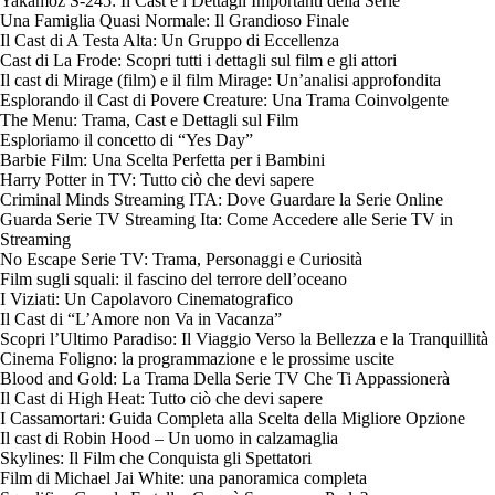
Yakamoz S-245: Il Cast e i Dettagli Importanti della Serie
Una Famiglia Quasi Normale: Il Grandioso Finale
Il Cast di A Testa Alta: Un Gruppo di Eccellenza
Cast di La Frode: Scopri tutti i dettagli sul film e gli attori
Il cast di Mirage (film) e il film Mirage: Un’analisi approfondita
Esplorando il Cast di Povere Creature: Una Trama Coinvolgente
The Menu: Trama, Cast e Dettagli sul Film
Esploriamo il concetto di “Yes Day”
Barbie Film: Una Scelta Perfetta per i Bambini
Harry Potter in TV: Tutto ciò che devi sapere
Criminal Minds Streaming ITA: Dove Guardare la Serie Online
Guarda Serie TV Streaming Ita: Come Accedere alle Serie TV in
Streaming
No Escape Serie TV: Trama, Personaggi e Curiosità
Film sugli squali: il fascino del terrore dell’oceano
I Viziati: Un Capolavoro Cinematografico
Il Cast di “L’Amore non Va in Vacanza”
Scopri l’Ultimo Paradiso: Il Viaggio Verso la Bellezza e la Tranquillità
Cinema Foligno: la programmazione e le prossime uscite
Blood and Gold: La Trama Della Serie TV Che Ti Appassionerà
Il Cast di High Heat: Tutto ciò che devi sapere
I Cassamortari: Guida Completa alla Scelta della Migliore Opzione
Il cast di Robin Hood – Un uomo in calzamaglia
Skylines: Il Film che Conquista gli Spettatori
Film di Michael Jai White: una panoramica completa