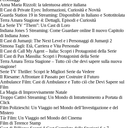
Anna Maria Rizzoli: la talentuosa attrice italiana
Il Cast di Private Eyes: Informazioni, Curiosità e Novità
Guarda Station 19 in Streaming: Disponibile in Italiano e Sottotitolata
Terra Amara Stagione 4: Dettagli, Episodi e Curiosità
La Serie TV “Them”: Un Cast di Loro
Indiana Jones 5 Streaming: Come Guardare online Il nuovo Capitolo
di Indiana Jones
Il Cast di Jumanji: The Next Level e i Personaggi di Jumanji 2
Simona Tagli: Età, Carriera e Vita Personale
Il Cast di Call My Agent – Italia: Scopri i Protagonisti della Serie
Il Cast di Pax Massilia: Scopri i Protagonisti della Serie
Terra Amara Terza Stagione – Tutto ciò che devi sapere sulla nuova
stagione!
Serie TV Thriller: Scopri le Migliori Serie da Vedere
Il Riesame: Affrontare il Passato per Costruire il Futuro
Ambulance Film: Cast di Ambulance e Tutto ciò che Devi Sapere sul
Film
La Magia di Improvvisamente Natale
Troppo Cattivi Streaming: Un Mondo di Intrattenimento a Portata di
Click
Film Polizieschi: Un Viaggio nel Mondo dell’Investigazione e del
Mistero
Tár Film: Un Viaggio nel Mondo del Cinema
Film di Terence Stamp