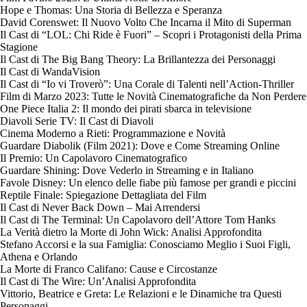
Hope e Thomas: Una Storia di Bellezza e Speranza
David Corenswet: Il Nuovo Volto Che Incarna il Mito di Superman
Il Cast di “LOL: Chi Ride è Fuori” – Scopri i Protagonisti della Prima
Stagione
Il Cast di The Big Bang Theory: La Brillantezza dei Personaggi
Il Cast di WandaVision
Il Cast di “Io vi Troverò”: Una Corale di Talenti nell’Action-Thriller
Film di Marzo 2023: Tutte le Novità Cinematografiche da Non Perdere
One Piece Italia 2: Il mondo dei pirati sbarca in televisione
Diavoli Serie TV: Il Cast di Diavoli
Cinema Moderno a Rieti: Programmazione e Novità
Guardare Diabolik (Film 2021): Dove e Come Streaming Online
Il Premio: Un Capolavoro Cinematografico
Guardare Shining: Dove Vederlo in Streaming e in Italiano
Favole Disney: Un elenco delle fiabe più famose per grandi e piccini
Reptile Finale: Spiegazione Dettagliata del Film
Il Cast di Never Back Down – Mai Arrendersi
Il Cast di The Terminal: Un Capolavoro dell’Attore Tom Hanks
La Verità dietro la Morte di John Wick: Analisi Approfondita
Stefano Accorsi e la sua Famiglia: Conosciamo Meglio i Suoi Figli,
Athena e Orlando
La Morte di Franco Califano: Cause e Circostanze
Il Cast di The Wire: Un’Analisi Approfondita
Vittorio, Beatrice e Greta: Le Relazioni e le Dinamiche tra Questi
Personaggi