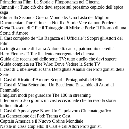
Primadonna Film: La Storia e l’Importanza nel Cinema
Jumanji 4: Tutto ciò che devi sapere sul prossimo capitolo dell’epica
saga
Film sulla Seconda Guerra Mondiale: Una Lista dei Migliori
Documentari True Crime su Netflix: Storie Vere da non Perdere
Greta Rossetti di GF e il Tatuaggio di Mirko e Perla: Il Ritorno di una
Storia d’Amore
Il Cast completo de “La Ragazza e l’Ufficiale”: Scopri gli Attori del
Film
La tragica morte di Laura Antonelli: cause, patrimonio e eredità
Hero Fiennes Tiffin: il talento emergente del cinema
Guida alle recensioni delle serie TV: tutto quello che devi sapere
Guida completa su The Wire: Dove Vedere la Serie TV
Il cast di Unbelievable: Una Dettagliata Analisi dei Protagonisti della
Serie
Il Cast di Ricatto d’Amore: Scopri i Protagonisti del Film
Il Cast di Mina Settembre: Un Eccellente Ensemble di Attori al
Femminile
I migliori modi per guardare The 100 in streaming
Il fenomeno 365 giorni: un cast eccezionale che ha reso la storia
indimenticabile
Il Cast di Apocalypse Now: Un Capolavoro Cinematografico
La Generazione dei Pod: Trama e Cast
Captain America e il Nuovo Ordine Mondiale
Natale in Casa Cupiello: Il Cast e Gli Attori Protagonisti