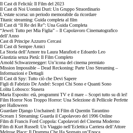
Il Cast di Felicità: Il Film del 2023
Il Cast di Noi Uomini Duri: Un Gruppo Straordinario
L’estate scorsa: un periodo memorabile da ricordare
Titanic streaming: Guida completa al film
Il Cast di “Il Re dei Re”: Una Guida Completa
“Jewel: Tutto per Mia Figlia” – Il Capolavoro Cinematografico
dell’Anno
Cast di Principe Azzurro Cercasi
Il Cast di Sempre Amici
La Storia dell’Amore tra Laura Marafioti e Edoardo Leo
Giustizia senza Pietà: Il Film Completo
Arnold Schwarzenegger: Un’icona del cinema premiato
Mission Impossible – Dead Reckoning: Parte Uno Streaming –
Informazioni e Dettagli
Il Cast di Spy: Tutto ciò che Devi Sapere
Figli di Fabrizio De André: Scopri Chi Sono e Quanti Sono
Lolita Lobosco: Stasera
Maria Esposito: età, programmi TV e il mare – Scopri tutto su di lei!
Film Horror Non Troppo Horror: Una Selezione di Pellicole Perfette
per Halloween
Guardare Django Unchained: Il Film di Quentin Tarantino
Scream 1 Streaming: Guarda il Capolavoro del 1996 Online
Film di Francis Ford Coppola: Capolavori del Cinema Moderno
Film di Kurt Russell: Un Viaggio nell’Eclettica Carriera dell’Attore
Melrose Place: Il Dramma Che Ha Segnato un’Epoca