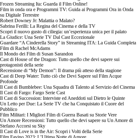
Frozen Streaming Ita: Guarda il Film Online!
Film in onda ora e Programmi TV: Guida ai Programmi Ora in Onda
su Digitale Terrestre
Robert Downey Jr: Malattia o Malato?
Sabrina Ferilli: La Regina del Cinema e della TV
Scopri il nuovo gusto di ciliegia: un’esperienza unica per il palato
La Giudice: Una Serie TV Dal Cast Eccezionale
Guardare “A Cinderella Story” in Streaming ITA: La Guida Completa
Film di Rachel McAdams
Il Mondo dei Film di Susan Sarandon
Cast di House of the Dragon: Tutto quello che devi sapere sui
protagonisti della serie
Recensione di “My Demon”: Il drama più atteso della stagione
Cast di Deep Water: Tutto ciò che Devi Sapere sul Film Acque
Profonde
Il Cast di Bumblebee: Una Squadra di Talento al Servizio del Cinema
Il Cast di Fargo: Fargo Serie Cast
Il Cast di Succession: Interviste ed Aneddoti sul Dietro le Quinte
Un Letto per Due: La Serie TV che ha Conquistato il Cuore del
Pubblico
Film Militari: I Migliori Film di Guerra Basati su Storie Vere
Un Amore Recensioni: Tutto quello che devi sapere su Un Amore di
Stefano Accorsi su Sky
Il Cast di Love is in the Air: Scopri i Volti della Serie
Film Favino 2023: L’Ultima Notte di Amore