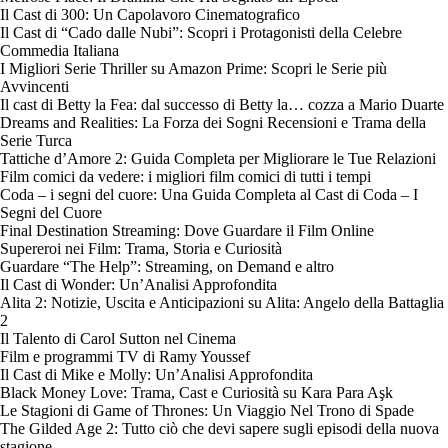
Il Cast di 300: Un Capolavoro Cinematografico
Il Cast di “Cado dalle Nubi”: Scopri i Protagonisti della Celebre
Commedia Italiana
I Migliori Serie Thriller su Amazon Prime: Scopri le Serie più
Avvincenti
Il cast di Betty la Fea: dal successo di Betty la… cozza a Mario Duarte
Dreams and Realities: La Forza dei Sogni Recensioni e Trama della
Serie Turca
Tattiche d’Amore 2: Guida Completa per Migliorare le Tue Relazioni
Film comici da vedere: i migliori film comici di tutti i tempi
Coda – i segni del cuore: Una Guida Completa al Cast di Coda – I
Segni del Cuore
Final Destination Streaming: Dove Guardare il Film Online
Supereroi nei Film: Trama, Storia e Curiosità
Guardare “The Help”: Streaming, on Demand e altro
Il Cast di Wonder: Un’Analisi Approfondita
Alita 2: Notizie, Uscita e Anticipazioni su Alita: Angelo della Battaglia
2
Il Talento di Carol Sutton nel Cinema
Film e programmi TV di Ramy Youssef
Il Cast di Mike e Molly: Un’Analisi Approfondita
Black Money Love: Trama, Cast e Curiosità su Kara Para Aşk
Le Stagioni di Game of Thrones: Un Viaggio Nel Trono di Spade
The Gilded Age 2: Tutto ciò che devi sapere sugli episodi della nuova
stagione