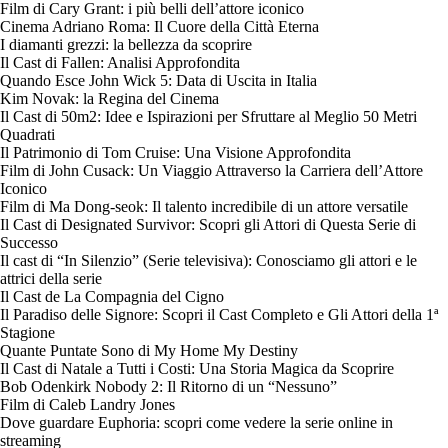
Film di Cary Grant: i più belli dell’attore iconico
Cinema Adriano Roma: Il Cuore della Città Eterna
I diamanti grezzi: la bellezza da scoprire
Il Cast di Fallen: Analisi Approfondita
Quando Esce John Wick 5: Data di Uscita in Italia
Kim Novak: la Regina del Cinema
Il Cast di 50m2: Idee e Ispirazioni per Sfruttare al Meglio 50 Metri
Quadrati
Il Patrimonio di Tom Cruise: Una Visione Approfondita
Film di John Cusack: Un Viaggio Attraverso la Carriera dell’Attore
Iconico
Film di Ma Dong-seok: Il talento incredibile di un attore versatile
Il Cast di Designated Survivor: Scopri gli Attori di Questa Serie di
Successo
Il cast di “In Silenzio” (Serie televisiva): Conosciamo gli attori e le
attrici della serie
Il Cast de La Compagnia del Cigno
Il Paradiso delle Signore: Scopri il Cast Completo e Gli Attori della 1ª
Stagione
Quante Puntate Sono di My Home My Destiny
Il Cast di Natale a Tutti i Costi: Una Storia Magica da Scoprire
Bob Odenkirk Nobody 2: Il Ritorno di un “Nessuno”
Film di Caleb Landry Jones
Dove guardare Euphoria: scopri come vedere la serie online in
streaming