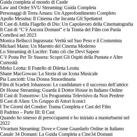
Guida completa al mondo di Castle
Law and Order SVU Streaming: Guida Completa
Personaggi di Terra Amara: Un Approfondimento Completo
Apollo Messina: Il Cinema che Incanta Gli Spettatori
Il Cast di Attila Flagello di Dio: Un Capolavoro della Cinematografia
Il Cast di “C’è Ancora Domani” e la Trama del Film con Paola
Cortellesi nel 2023
Monica Bellucci Ingrassata: Verità sul Suo Peso e il Costumista
Michael Mann: Un Maestro del Cinema Moderno
Lo Streaming di Lucifer: Tutto ciò che Devi Sapere
C’è Posta Per Te Stasera: Scopri Gli Ospiti della Puntata e Altre
Curiosità
Mirko Leotta: Il Fratello di Diletta Leotta
Shane MacGowan: La Storia di un Icona Musicale
Pia Lanciotti: Una Donna Straordinaria
Film di Scarlett Johansson: Le candidature e il successo dell’attrice
Dr House Streaming: Guarda il Dottor House in Italiano Online
Il Cast di Tomorrow: Un Programma Televisivo da Non Perdere
Il Cast di Alien: Un Gruppo di Attori Iconici
I Tre Giorni del Condor: Trama Completa e Cast del Film
Il Padrino – Parte III: Il Cast
Quando ho smesso di preoccuparmi e ho iniziato a masturbarmi nel
2022
Vivarium Streaming: Dove e Come Guardarlo Online in Italiano
Canale 34 Domani: La Guida Completa a Cine34 Domani