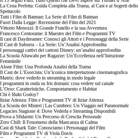
Il 13 Segno Film: Tutto Quello che Devi Sapere sul Thriller d’Arte
La Cena Perfetta: Guida Completa alla Trama, al Cast e ai Segreti dello
Spettacolo
Tutti i Film di Batman: La Serie di Film di Batman
Fuori Dalla Legge: Recensione del Film del 2021
Vittorio Menozzi: Il Grande Fratello e la sua Avventura
Francesco Centorame: il Maestro dei Film e Programmi TV
Il cast di Daydreamer: Conosci gli Attori e i Personaggi della Serie
Il Cast di Suburra – La Serie: Un’Analisi Approfondita
I personaggi cattivi dei cartoni Disney: un’analisi approfondita
La Scuola Alrawabi per Ragazze: Un’Eccellenza nell’Istruzione
Femminile
Alone Film: Una Profonda Analisi della Trama
Il Cast de L’Esorcista: Un’iconica interpretazione cinematografica
Matrix: dove vederlo in streaming in modo legale
I programmi in onda su Iris domani: cosa vedere sul canale
L’Orso: Caratteristiche, Comportamento e Habitat
Chi è Iñaki Godoy?
Itziar Atienza: Film e Programmi TV di Itziar Atienza
La Scuola dei Misteri | Las Cumbres: Un Viaggio nel Paranormale
Legacies Stagione 4: Dove Vederla e Streaming Disponibili
Prova a Sfidarmi: Un Percorso di Crescita Personale
Zero Chill: Il Fenomeno della Mancanza di Calma
Cast di Shark Tale: Conosciamo i Personaggi del Film
Film e Programmi TV di Viola Davis