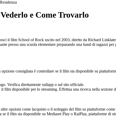
Residenza
 Vederlo e Come Trovarlo
i il film School of Rock uscito nel 2003, diretto da Richard Linklater e
gnante presso una scuola elementare preparando una band di ragazzi per
zione consigliata è controllare se il film sia disponibile su piattaforme 
. Verifica direttamente sullapp o sul sito ufficiale.
 film disponibile per lo streaming. Effettua una ricerca nella sezione d
 altre opzioni come lacquisto o il noleggio del film su piattaforme com
olla se il film sia disponibile su Mediaset Play o RaiPlay, piattaforme di