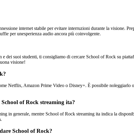
ssione internet stabile per evitare interruzioni durante la visione. Prep
 cuffie per unesperienza audio ancora più coinvolgente.
 e dei suoi studenti, ti consigliamo di cercare School of Rock su piatta
Buona visione!
ck?
e come Netflix, Amazon Prime Video o Disney+. È possibile noleggiarlo
e School of Rock streaming ita?
ming in generale, mentre School of Rock streaming ita indica la disponibili
.
rdare School of Rock?