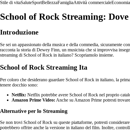
Stile di vita
Salute
Sport
Bellezza
Famiglia
Attività commerciale
Economia
School of Rock Streaming: Dove
Introduzione
Se sei un appassionato della musica e della commedia, sicuramente conosc
racconta la storia di Dewey Finn, un musicista che si improvvisa inse
streaming di School of Rock in italiano? Scopriamolo insieme.
School of Rock Streaming Ita
Per coloro che desiderano guardare School of Rock in italiano, la prima op
tenere docchio sono:
Netflix:
Netflix potrebbe avere School of Rock nel proprio catalogo
Amazon Prime Video:
Anche su Amazon Prime potresti trovare il
Alternative per lo Streaming
Se non trovi School of Rock su queste piattaforme, potresti considerare
potrebbero offrire anche la versione in italiano del film. Inoltre, contr