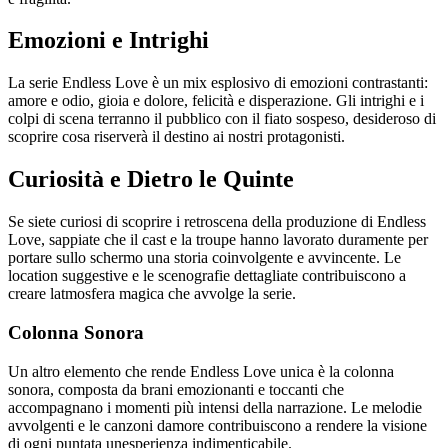
Emozioni e Intrighi
La serie Endless Love è un mix esplosivo di emozioni contrastanti:
amore e odio, gioia e dolore, felicità e disperazione. Gli intrighi e i
colpi di scena terranno il pubblico con il fiato sospeso, desideroso di
scoprire cosa riserverà il destino ai nostri protagonisti.
Curiosità e Dietro le Quinte
Se siete curiosi di scoprire i retroscena della produzione di Endless
Love, sappiate che il cast e la troupe hanno lavorato duramente per
portare sullo schermo una storia coinvolgente e avvincente. Le
location suggestive e le scenografie dettagliate contribuiscono a
creare latmosfera magica che avvolge la serie.
Colonna Sonora
Un altro elemento che rende Endless Love unica è la colonna
sonora, composta da brani emozionanti e toccanti che
accompagnano i momenti più intensi della narrazione. Le melodie
avvolgenti e le canzoni damore contribuiscono a rendere la visione
di ogni puntata unesperienza indimenticabile.