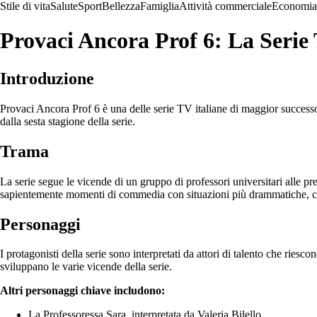
Stile di vita
Salute
Sport
Bellezza
Famiglia
Attività commerciale
Economia
Provaci Ancora Prof 6: La Serie
Introduzione
Provaci Ancora Prof 6 è una delle serie TV italiane di maggior successo 
dalla sesta stagione della serie.
Trama
La serie segue le vicende di un gruppo di professori universitari alle pr
sapientemente momenti di commedia con situazioni più drammatiche, cr
Personaggi
I protagonisti della serie sono interpretati da attori di talento che riesc
sviluppano le varie vicende della serie.
Altri personaggi chiave includono:
La Professoressa Sara, interpretata da Valeria Bilello