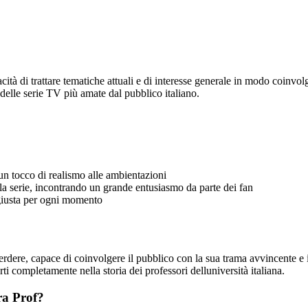
ità di trattare tematiche attuali e di interesse generale in modo coinvolg
delle serie TV più amate dal pubblico italiano.
 un tocco di realismo alle ambientazioni
la serie, incontrando un grande entusiasmo da parte dei fan
 giusta per ogni momento
rdere, capace di coinvolgere il pubblico con la sua trama avvincente e 
ti completamente nella storia dei professori delluniversità italiana.
ora Prof?