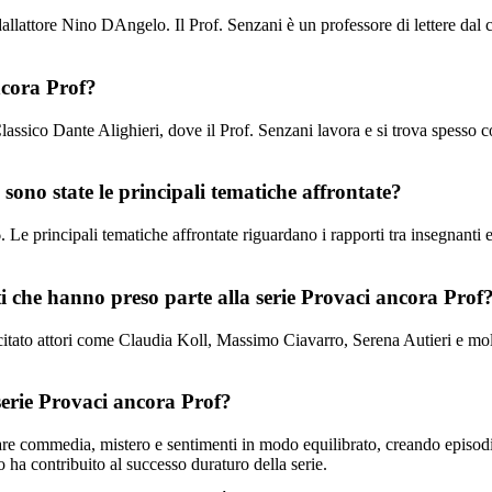
 dallattore Nino DAngelo. Il Prof. Senzani è un professore di lettere dal
ncora Prof?
ssico Dante Alighieri, dove il Prof. Senzani lavora e si trova spesso coin
sono state le principali tematiche affrontate?
 Le principali tematiche affrontate riguardano i rapporti tra insegnanti e
oti che hanno preso parte alla serie Provaci ancora Prof
itato attori come Claudia Koll, Massimo Ciavarro, Serena Autieri e molt
 serie Provaci ancora Prof?
olare commedia, mistero e sentimenti in modo equilibrato, creando episodi
to ha contribuito al successo duraturo della serie.