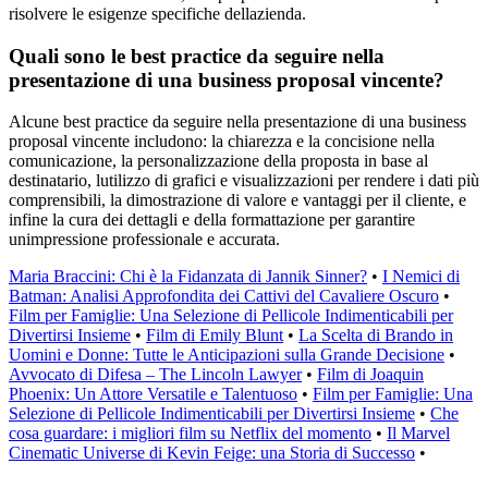
risolvere le esigenze specifiche dellazienda.
Quali sono le best practice da seguire nella
presentazione di una business proposal vincente?
Alcune best practice da seguire nella presentazione di una business
proposal vincente includono: la chiarezza e la concisione nella
comunicazione, la personalizzazione della proposta in base al
destinatario, lutilizzo di grafici e visualizzazioni per rendere i dati più
comprensibili, la dimostrazione di valore e vantaggi per il cliente, e
infine la cura dei dettagli e della formattazione per garantire
unimpressione professionale e accurata.
Maria Braccini: Chi è la Fidanzata di Jannik Sinner?
•
I Nemici di
Batman: Analisi Approfondita dei Cattivi del Cavaliere Oscuro
•
Film per Famiglie: Una Selezione di Pellicole Indimenticabili per
Divertirsi Insieme
•
Film di Emily Blunt
•
La Scelta di Brando in
Uomini e Donne: Tutte le Anticipazioni sulla Grande Decisione
•
Avvocato di Difesa – The Lincoln Lawyer
•
Film di Joaquin
Phoenix: Un Attore Versatile e Talentuoso
•
Film per Famiglie: Una
Selezione di Pellicole Indimenticabili per Divertirsi Insieme
•
Che
cosa guardare: i migliori film su Netflix del momento
•
Il Marvel
Cinematic Universe di Kevin Feige: una Storia di Successo
•