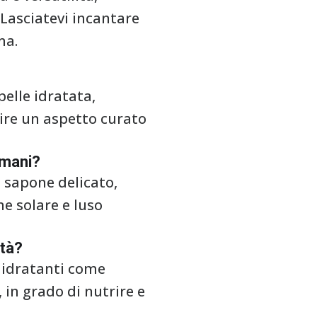
Lasciatevi incantare
ma.
elle idratata,
ire un aspetto curato
 mani?
 sapone delicato,
ne solare e luso
ità?
i idratanti come
, in grado di nutrire e