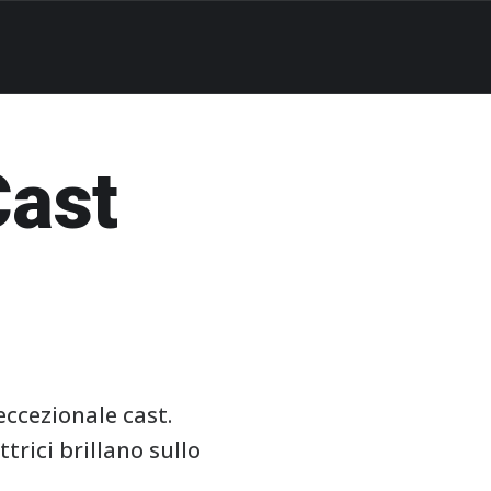
Cast
eccezionale cast.
rici brillano sullo