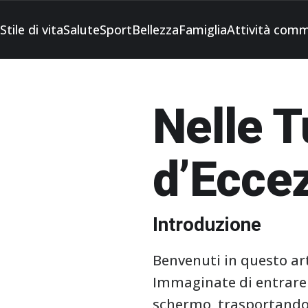
Stile di vita
Salute
Sport
Bellezza
Famiglia
Attività comm
Nelle 
d’Ecce
Introduzione
Benvenuti in questo art
Immaginate di entrare 
schermo, trasportandoc