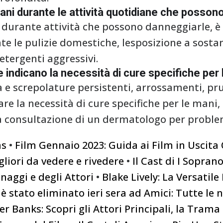
ni durante le attività quotidiane che posson
durante attività che possono danneggiarle, è c
te le pulizie domestiche, lesposizione a sostan
etergenti aggressivi.
e indicano la necessità di cure specifiche per
 e screpolature persistenti, arrossamenti, pru
e la necessità di cure specifiche per le mani,
la consultazione di un dermatologo per problem
ns
•
Film Gennaio 2023: Guida ai Film in Uscit
gliori da vedere e rivedere
•
Il Cast di I Sopran
naggi e degli Attori
•
Blake Lively: La Versatil
 è stato eliminato ieri sera ad Amici: Tutte le 
er Banks: Scopri gli Attori Principali, la Trama 