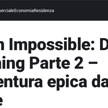
erciale
Economia
Residenza
n Impossible: 
ing Parte 2 –
entura epica d
e