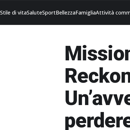
Stile di vita
Salute
Sport
Bellezza
Famiglia
Attività comm
Missio
Reckon
Un’avv
perder