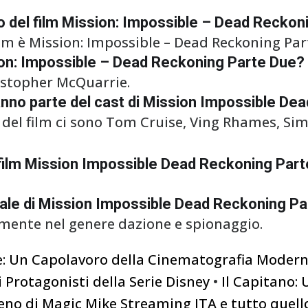
eto del film Mission: Impossible – Dead Recko
film è Mission: Impossible – Dead Reckoning Par
ssion: Impossible – Dead Reckoning Parte Due?
hristopher McQuarrie.
i fanno parte del cast di Mission Impossible D
li del film ci sono Tom Cruise, Ving Rhames, S
l film Mission Impossible Dead Reckoning Part
ipale di Mission Impossible Dead Reckoning Pa
almente nel genere dazione e spionaggio.
ve: Un Capolavoro della Cinematografia Moder
Protagonisti della Serie Disney
•
Il Capitano:
eno di Magic Mike Streaming ITA e tutto quell