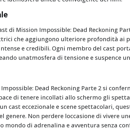
ale
cast di Mission Impossible: Dead Reckoning Par
attrici che aggiungono ulteriore profondità ai
intense e credibili. Ogni membro del cast port
 creando unatmosfera di tensione e suspence un
n Impossible: Dead Reckoning Parte 2 si confe
ace di tenere incollati allo schermo gli spettat
n cast eccezionale e scene spettacolari, quest
del genere. Non perdere loccasione di vivere u
 mondo di adrenalina e avventura senza conf