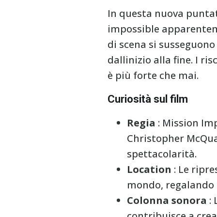
In questa nuova puntat
impossible apparenteme
di scena si susseguono 
dallinizio alla fine. I 
è più forte che mai.
Curiosità sul film
Regia
: Mission Imp
Christopher McQuar
spettacolarità.
Location
: Le ripre
mondo, regalando al
Colonna sonora
: 
contribuisce a crea