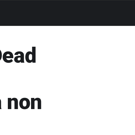
Dead
a non