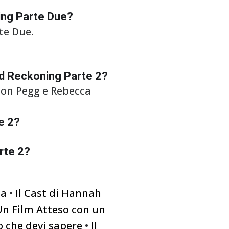
ning Parte Due?
te Due.
ead Reckoning Parte 2?
imon Pegg e Rebecca
e 2?
rte 2?
na
•
Il Cast di Hannah
 Un Film Atteso con un
o che devi sapere
•
Il