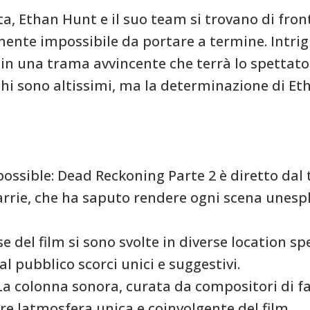
a, Ethan Hunt e il suo team si trovano di fron
nte impossibile da portare a termine. Intrigh
in una trama avvincente che terrà lo spettator
rischi sono altissimi, ma la determinazione di E
ossible: Dead Reckoning Parte 2 è diretto dal
rie, che ha saputo rendere ogni scena unespl
se del film si sono svolte in diverse location spe
 pubblico scorci unici e suggestivi.
La colonna sonora, curata da compositori di f
re latmosfera unica e coinvolgente del film.