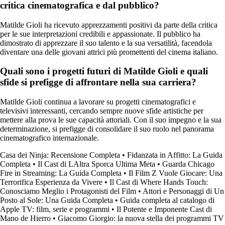
critica cinematografica e dal pubblico?
Matilde Gioli ha ricevuto apprezzamenti positivi da parte della critica
per le sue interpretazioni credibili e appassionate. Il pubblico ha
dimostrato di apprezzare il suo talento e la sua versatilità, facendola
diventare una delle giovani attrici più promettenti del cinema italiano.
Quali sono i progetti futuri di Matilde Gioli e quali
sfide si prefigge di affrontare nella sua carriera?
Matilde Gioli continua a lavorare su progetti cinematografici e
televisivi interessanti, cercando sempre nuove sfide artistiche per
mettere alla prova le sue capacità attoriali. Con il suo impegno e la sua
determinazione, si prefigge di consolidare il suo ruolo nel panorama
cinematografico internazionale.
Casa dei Ninja: Recensione Completa
•
Fidanzata in Affitto: La Guida
Completa
•
Il Cast di LAltra Sporca Ultima Meta
•
Guarda Chicago
Fire in Streaming: La Guida Completa
•
Il Film Z Vuole Giocare: Una
Terrorifica Esperienza da Vivere
•
Il Cast di Where Hands Touch:
Conosciamo Meglio i Protagonisti del Film
•
Attori e Personaggi di Un
Posto al Sole: Una Guida Completa
•
Guida completa al catalogo di
Apple TV: film, serie e programmi
•
Il Potente e Imponente Cast di
Mano de Hierro
•
Giacomo Giorgio: la nuova stella dei programmi TV