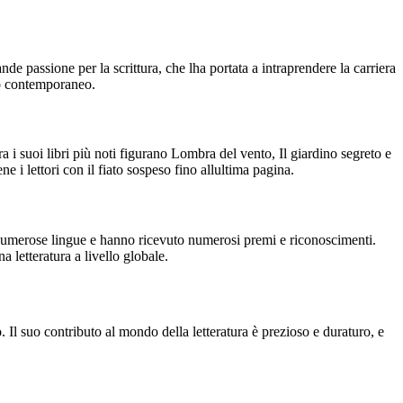
e passione per la scrittura, che lha portata a intraprendere la carriera
rio contemporaneo.
ra i suoi libri più noti figurano Lombra del vento, Il giardino segreto e
e i lettori con il fiato sospeso fino allultima pagina.
in numerose lingue e hanno ricevuto numerosi premi e riconoscimenti.
 letteratura a livello globale.
. Il suo contributo al mondo della letteratura è prezioso e duraturo, e
.