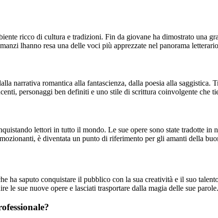
ente ricco di cultura e tradizioni. Fin da giovane ha dimostrato una grand
oi romanzi lhanno resa una delle voci più apprezzate nel panorama lettera
lla narrativa romantica alla fantascienza, dalla poesia alla saggistica. T
enti, personaggi ben definiti e uno stile di scrittura coinvolgente che tien
onquistando lettori in tutto il mondo. Le sue opere sono state tradotte 
emozionanti, è diventata un punto di riferimento per gli amanti della buona
e ha saputo conquistare il pubblico con la sua creatività e il suo talento
guire le sue nuove opere e lasciati trasportare dalla magia delle sue parole
rofessionale?