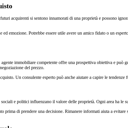
uisto
 futuri acquirenti si sentono innamorati di una proprietà e possono igno
e ed emozione. Potrebbe essere utile avere un amico fidato o un esperto i
n agente immobiliare competente offre una prospettiva obiettiva e può gu
a negoziazione del prezzo.
 acquisto. Un consulente esperto può anche aiutare a capire le tendenze fu
sociali e politici influenzano il valore delle proprietà. Ogni area ha le 
to prima di prendere una decisione. Rimanere informati aiuta a evitare s