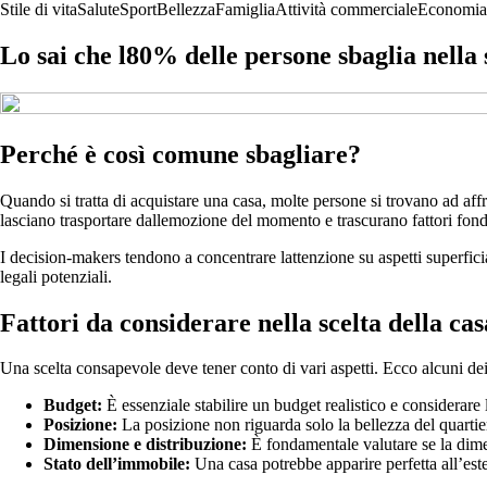
Stile di vita
Salute
Sport
Bellezza
Famiglia
Attività commerciale
Economia
Lo sai che l80% delle persone sbaglia nella 
Perché è così comune sbagliare?
Quando si tratta di acquistare una casa, molte persone si trovano ad affr
lasciano trasportare dallemozione del momento e trascurano fattori fon
I decision-makers tendono a concentrare lattenzione su aspetti superficia
legali potenziali.
Fattori da considerare nella scelta della cas
Una scelta consapevole deve tener conto di vari aspetti. Ecco alcuni dei
Budget:
È essenziale stabilire un budget realistico e considerare l
Posizione:
La posizione non riguarda solo la bellezza del quartiere
Dimensione e distribuzione:
È fondamentale valutare se la dimen
Stato dell’immobile:
Una casa potrebbe apparire perfetta all’este