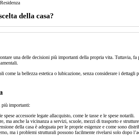
Residenza
scelta della casa?
ontare una delle decisioni più importanti della propria vita. Tuttavia, f
damentali.
li come la bellezza estetica o lubicazione, senza considerare i dettagli 
a
 più importanti:
e spese accessorie legate allacquisto, come le tasse e le spese notarili.
, ma anche la vicinanza a servizi, scuole, mezzi di trasporto e strutture 
sione della casa è adeguata per le proprie esigenze e come sono distribu
rno, ma i problemi strutturali possono facilmente rivelarsi solo dopo l’a