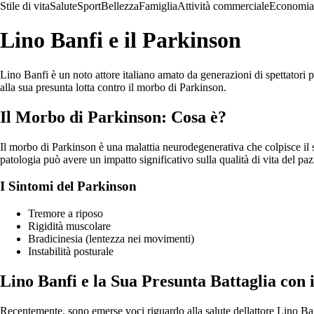
Stile di vita
Salute
Sport
Bellezza
Famiglia
Attività commerciale
Economia
Lino Banfi e il Parkinson
Lino Banfi è un noto attore italiano amato da generazioni di spettatori pe
alla sua presunta lotta contro il morbo di Parkinson.
Il Morbo di Parkinson: Cosa è?
Il morbo di Parkinson è una malattia neurodegenerativa che colpisce il s
patologia può avere un impatto significativo sulla qualità di vita del paz
I Sintomi del Parkinson
Tremore a riposo
Rigidità muscolare
Bradicinesia (lentezza nei movimenti)
Instabilità posturale
Lino Banfi e la Sua Presunta Battaglia con 
Recentemente, sono emerse voci riguardo alla salute dellattore Lino Banf