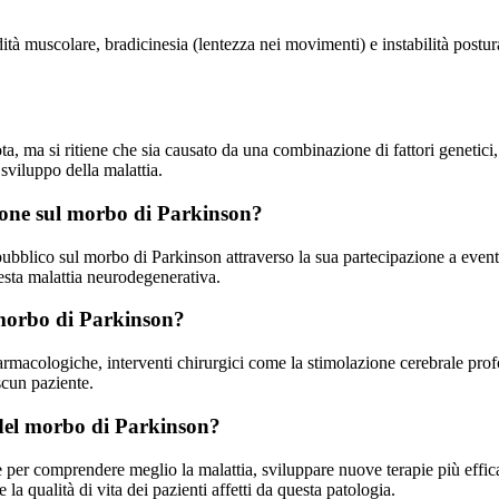
ità muscolare, bradicinesia (lentezza nei movimenti) e instabilità postura
ma si ritiene che sia causato da una combinazione di fattori genetici, a
sviluppo della malattia.
azione sul morbo di Parkinson?
pubblico sul morbo di Parkinson attraverso la sua partecipazione a eventi
sta malattia neurodegenerativa.
l morbo di Parkinson?
rmacologiche, interventi chirurgici come la stimolazione cerebrale profon
scun paziente.
 del morbo di Parkinson?
per comprendere meglio la malattia, sviluppare nuove terapie più efficac
e la qualità di vita dei pazienti affetti da questa patologia.