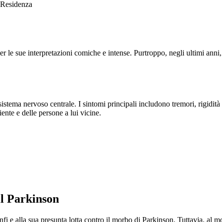
Residenza
r le sue interpretazioni comiche e intense. Purtroppo, negli ultimi anni, 
istema nervoso centrale. I sintomi principali includono tremori, rigidit
iente e delle persone a lui vicine.
il Parkinson
i e alla sua presunta lotta contro il morbo di Parkinson. Tuttavia, al m