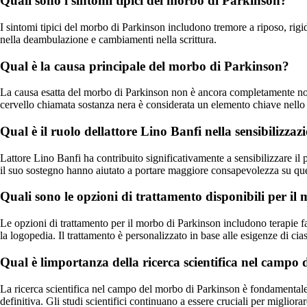
Quali sono i sintomi tipici del morbo di Parkinson?
I sintomi tipici del morbo di Parkinson includono tremore a riposo, rigid
nella deambulazione e cambiamenti nella scrittura.
Qual è la causa principale del morbo di Parkinson?
La causa esatta del morbo di Parkinson non è ancora completamente nota, 
cervello chiamata sostanza nera è considerata un elemento chiave nello 
Qual è il ruolo dellattore Lino Banfi nella sensibilizz
Lattore Lino Banfi ha contribuito significativamente a sensibilizzare il 
il suo sostegno hanno aiutato a portare maggiore consapevolezza su que
Quali sono le opzioni di trattamento disponibili per i
Le opzioni di trattamento per il morbo di Parkinson includono terapie fa
la logopedia. Il trattamento è personalizzato in base alle esigenze di cia
Qual è limportanza della ricerca scientifica nel campo
La ricerca scientifica nel campo del morbo di Parkinson è fondamentale 
definitiva. Gli studi scientifici continuano a essere cruciali per migliorar