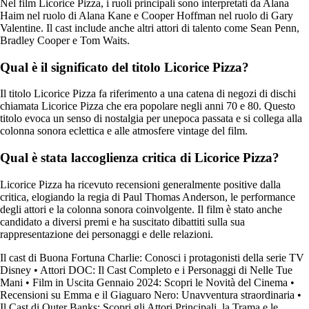
Nel film Licorice Pizza, i ruoli principali sono interpretati da Alana
Haim nel ruolo di Alana Kane e Cooper Hoffman nel ruolo di Gary
Valentine. Il cast include anche altri attori di talento come Sean Penn,
Bradley Cooper e Tom Waits.
Qual è il significato del titolo Licorice Pizza?
Il titolo Licorice Pizza fa riferimento a una catena di negozi di dischi
chiamata Licorice Pizza che era popolare negli anni 70 e 80. Questo
titolo evoca un senso di nostalgia per unepoca passata e si collega alla
colonna sonora eclettica e alle atmosfere vintage del film.
Qual è stata laccoglienza critica di Licorice Pizza?
Licorice Pizza ha ricevuto recensioni generalmente positive dalla
critica, elogiando la regia di Paul Thomas Anderson, le performance
degli attori e la colonna sonora coinvolgente. Il film è stato anche
candidato a diversi premi e ha suscitato dibattiti sulla sua
rappresentazione dei personaggi e delle relazioni.
Il cast di Buona Fortuna Charlie: Conosci i protagonisti della serie TV
Disney
•
Attori DOC: Il Cast Completo e i Personaggi di Nelle Tue
Mani
•
Film in Uscita Gennaio 2024: Scopri le Novità del Cinema
•
Recensioni su Emma e il Giaguaro Nero: Unavventura straordinaria
•
Il Cast di Outer Banks: Scopri gli Attori Principali, la Trama e le