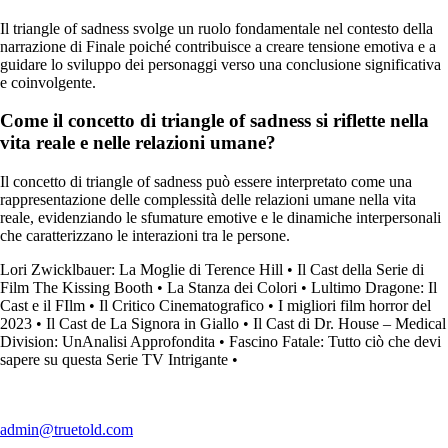
Il triangle of sadness svolge un ruolo fondamentale nel contesto della
narrazione di Finale poiché contribuisce a creare tensione emotiva e a
guidare lo sviluppo dei personaggi verso una conclusione significativa
e coinvolgente.
Come il concetto di triangle of sadness si riflette nella
vita reale e nelle relazioni umane?
Il concetto di triangle of sadness può essere interpretato come una
rappresentazione delle complessità delle relazioni umane nella vita
reale, evidenziando le sfumature emotive e le dinamiche interpersonali
che caratterizzano le interazioni tra le persone.
Lori Zwicklbauer: La Moglie di Terence Hill
•
Il Cast della Serie di
Film The Kissing Booth
•
La Stanza dei Colori
•
Lultimo Dragone: Il
Cast e il FIlm
•
Il Critico Cinematografico
•
I migliori film horror del
2023
•
Il Cast de La Signora in Giallo
•
Il Cast di Dr. House – Medical
Division: UnAnalisi Approfondita
•
Fascino Fatale: Tutto ciò che devi
sapere su questa Serie TV Intrigante
•
admin@truetold.com