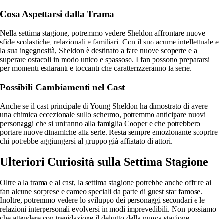
Cosa Aspettarsi dalla Trama
Nella settima stagione, potremmo vedere Sheldon affrontare nuove
sfide scolastiche, relazionali e familiari. Con il suo acume intellettuale e
la sua ingegnosità, Sheldon è destinato a fare nuove scoperte e a
superare ostacoli in modo unico e spassoso. I fan possono prepararsi
per momenti esilaranti e toccanti che caratterizzeranno la serie.
Possibili Cambiamenti nel Cast
Anche se il cast principale di Young Sheldon ha dimostrato di avere
una chimica eccezionale sullo schermo, potremmo anticipare nuovi
personaggi che si uniranno alla famiglia Cooper e che potrebbero
portare nuove dinamiche alla serie. Resta sempre emozionante scoprire
chi potrebbe aggiungersi al gruppo già affiatato di attori.
Ulteriori Curiosità sulla Settima Stagione
Oltre alla trama e al cast, la settima stagione potrebbe anche offrire ai
fan alcune sorprese e cameo speciali da parte di guest star famose.
Inoltre, potremmo vedere lo sviluppo dei personaggi secondari e le
relazioni interpersonali evolversi in modi imprevedibili. Non possiamo
che attendere con trepidazione il debutto della nuova stagione.