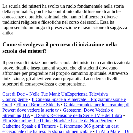
La scuola dei misteri ha svolto un ruolo fondamentale nella storia
della spiritualità, poiché ha contribuito alla diffusione di antiche
conoscenze e pratiche spirituali che hanno influenzato diverse
tradizioni religiose e filosofiche nel corso dei secoli. Essa ha
rappresentato un luogo di preservazione e trasmissione di saggezza
antica.
Come si svolgeva il percorso di iniziazione nella
scuola dei misteri?
Il percorso di iniziazione nella scuola dei misteri era caratterizzato da
prove, rituali e insegnamenti segreti che gli studenti dovevano
affrontare per progredire nel proprio cammino spirituale. Attraverso
liniziazione, gli allievi venivano preparati ad accedere a livelli
superiori di consapevolezza e comprensione.
Cast di Doc – Nelle Tue Mani: UnEsperienza Televisiva
Coinvolgente
•
Il Cinema Space a Vimercate – Programmazione e
Orari
•
Film di Brooke Shields
•
Guida completa per lo streaming di
Power: dove vedere la serie tv
•
Geostorm: Dove Vederlo e
Streaming ITA
•
Il Sarto: Recensione della Serie TV e del Libro
•
Film Streaming: Le Ultime Novità e Uscite da Non Perdere
•
Catherine Spaak e il Tumore
•
Il fenomeno 365 giorni: un cast
eccezionale che ha reso la storia indimenticabile
•
In Alto Mare – Un