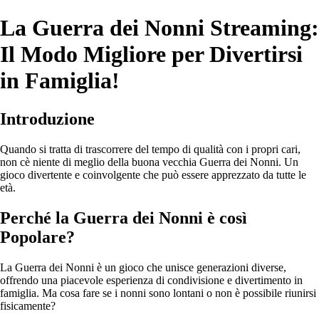
La Guerra dei Nonni Streaming:
Il Modo Migliore per Divertirsi
in Famiglia!
Introduzione
Quando si tratta di trascorrere del tempo di qualità con i propri cari,
non cè niente di meglio della buona vecchia Guerra dei Nonni. Un
gioco divertente e coinvolgente che può essere apprezzato da tutte le
età.
Perché la Guerra dei Nonni è così
Popolare?
La Guerra dei Nonni è un gioco che unisce generazioni diverse,
offrendo una piacevole esperienza di condivisione e divertimento in
famiglia. Ma cosa fare se i nonni sono lontani o non è possibile riunirsi
fisicamente?