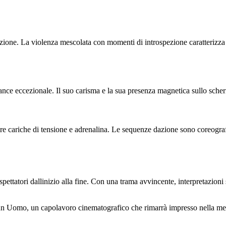
enzione. La violenza mescolata con momenti di introspezione caratterizza
nce eccezionale. Il suo carisma e la sua presenza magnetica sullo scher
sfere cariche di tensione e adrenalina. Le sequenze dazione sono coreogr
pettatori dallinizio alla fine. Con una trama avvincente, interpretazioni
i un Uomo, un capolavoro cinematografico che rimarrà impresso nella m