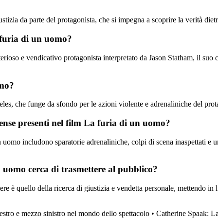
ustizia da parte del protagonista, che si impegna a scoprire la verità diet
a furia di un uomo?
terioso e vendicativo protagonista interpretato da Jason Statham, il suo 
omo?
es, che funge da sfondo per le azioni violente e adrenaliniche del prota
spense presenti nel film La furia di un uomo?
un uomo includono sparatorie adrenaliniche, colpi di scena inaspettati e u
un uomo cerca di trasmettere al pubblico?
re è quello della ricerca di giustizia e vendetta personale, mettendo in l
destro e mezzo sinistro nel mondo dello spettacolo
•
Catherine Spaak: La