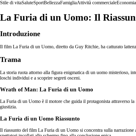
Stile di vita
Salute
Sport
Bellezza
Famiglia
Attività commerciale
Economia
La Furia di un Uomo: Il Riassun
Introduzione
Il film La Furia di un Uomo, diretto da Guy Ritchie, ha catturato lattenz
Trama
La storia ruota attorno alla figura enigmatica di un uomo misterioso, in
loschi individui e a scoprire segreti osceni.
Wrath of Man: La Furia di un Uomo
La Furia di un Uomo è il motore che guida il protagonista attraverso la
giustizia.
La Furia di un Uomo Riassunto
Il riassunto del film La Furia di un Uomo si concentra sulla narrazione a
spettatori incollati allo schermo fino alla conclusione epica.