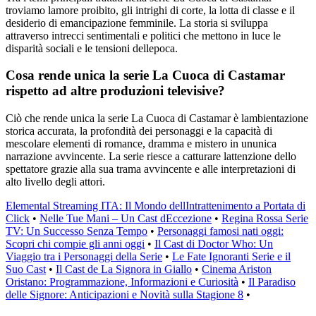
troviamo lamore proibito, gli intrighi di corte, la lotta di classe e il
desiderio di emancipazione femminile. La storia si sviluppa
attraverso intrecci sentimentali e politici che mettono in luce le
disparità sociali e le tensioni dellepoca.
Cosa rende unica la serie La Cuoca di Castamar
rispetto ad altre produzioni televisive?
Ciò che rende unica la serie La Cuoca di Castamar è lambientazione
storica accurata, la profondità dei personaggi e la capacità di
mescolare elementi di romance, dramma e mistero in ununica
narrazione avvincente. La serie riesce a catturare lattenzione dello
spettatore grazie alla sua trama avvincente e alle interpretazioni di
alto livello degli attori.
Elemental Streaming ITA: Il Mondo dellIntrattenimento a Portata di
Click
•
Nelle Tue Mani – Un Cast dEccezione
•
Regina Rossa Serie
TV: Un Successo Senza Tempo
•
Personaggi famosi nati oggi:
Scopri chi compie gli anni oggi
•
Il Cast di Doctor Who: Un
Viaggio tra i Personaggi della Serie
•
Le Fate Ignoranti Serie e il
Suo Cast
•
Il Cast de La Signora in Giallo
•
Cinema Ariston
Oristano: Programmazione, Informazioni e Curiosità
•
Il Paradiso
delle Signore: Anticipazioni e Novità sulla Stagione 8
•