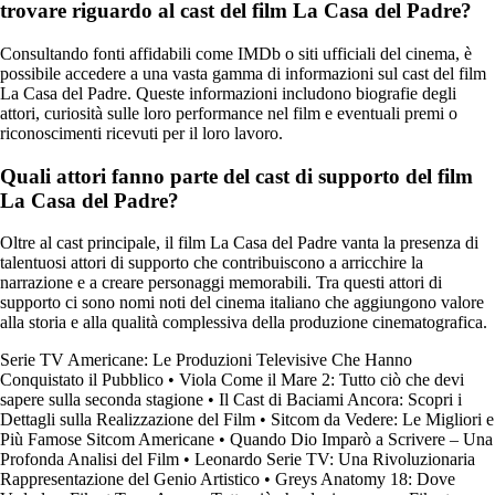
trovare riguardo al cast del film La Casa del Padre?
Consultando fonti affidabili come IMDb o siti ufficiali del cinema, è
possibile accedere a una vasta gamma di informazioni sul cast del film
La Casa del Padre. Queste informazioni includono biografie degli
attori, curiosità sulle loro performance nel film e eventuali premi o
riconoscimenti ricevuti per il loro lavoro.
Quali attori fanno parte del cast di supporto del film
La Casa del Padre?
Oltre al cast principale, il film La Casa del Padre vanta la presenza di
talentuosi attori di supporto che contribuiscono a arricchire la
narrazione e a creare personaggi memorabili. Tra questi attori di
supporto ci sono nomi noti del cinema italiano che aggiungono valore
alla storia e alla qualità complessiva della produzione cinematografica.
Serie TV Americane: Le Produzioni Televisive Che Hanno
Conquistato il Pubblico
•
Viola Come il Mare 2: Tutto ciò che devi
sapere sulla seconda stagione
•
Il Cast di Baciami Ancora: Scopri i
Dettagli sulla Realizzazione del Film
•
Sitcom da Vedere: Le Migliori e
Più Famose Sitcom Americane
•
Quando Dio Imparò a Scrivere – Una
Profonda Analisi del Film
•
Leonardo Serie TV: Una Rivoluzionaria
Rappresentazione del Genio Artistico
•
Greys Anatomy 18: Dove