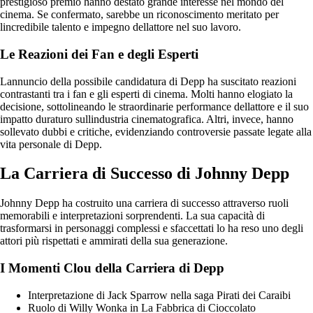
prestigioso premio hanno destato grande interesse nel mondo del
cinema. Se confermato, sarebbe un riconoscimento meritato per
lincredibile talento e impegno dellattore nel suo lavoro.
Le Reazioni dei Fan e degli Esperti
Lannuncio della possibile candidatura di Depp ha suscitato reazioni
contrastanti tra i fan e gli esperti di cinema. Molti hanno elogiato la
decisione, sottolineando le straordinarie performance dellattore e il suo
impatto duraturo sullindustria cinematografica. Altri, invece, hanno
sollevato dubbi e critiche, evidenziando controversie passate legate alla
vita personale di Depp.
La Carriera di Successo di Johnny Depp
Johnny Depp ha costruito una carriera di successo attraverso ruoli
memorabili e interpretazioni sorprendenti. La sua capacità di
trasformarsi in personaggi complessi e sfaccettati lo ha reso uno degli
attori più rispettati e ammirati della sua generazione.
I Momenti Clou della Carriera di Depp
Interpretazione di Jack Sparrow nella saga Pirati dei Caraibi
Ruolo di Willy Wonka in La Fabbrica di Cioccolato