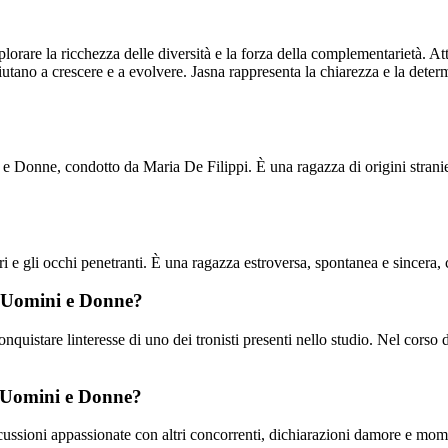
splorare la ricchezza delle diversità e la forza della complementarietà. A
aiutano a crescere e a evolvere. Jasna rappresenta la chiarezza e la dete
e Donne, condotto da Maria De Filippi. È una ragazza di origini stranie
uri e gli occhi penetranti. È una ragazza estroversa, spontanea e sincera,
a Uomini e Donne?
nquistare linteresse di uno dei tronisti presenti nello studio. Nel corso
 a Uomini e Donne?
ussioni appassionate con altri concorrenti, dichiarazioni damore e momenti