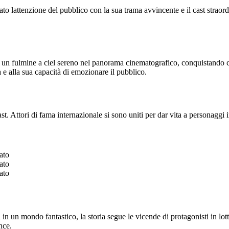
to lattenzione del pubblico con la sua trama avvincente e il cast straordi
 un fulmine a ciel sereno nel panorama cinematografico, conquistando cri
à e alla sua capacità di emozionare il pubblico.
ast. Attori di fama internazionale si sono uniti per dar vita a personagg
ato
ato
ato
n un mondo fantastico, la storia segue le vicende di protagonisti in lotta
nce.