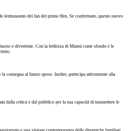
ando lentusiasmo dei fan del primo film. Se confermato, questo nuovo
ttuoso e divertente. Con la bellezza di Miami come sfondo e le
cismo.
la consegna al futuro sposo. Inoltre, partecipa attivamente alla
a dalla critica e dal pubblico per la sua capacità di trasmettere le
st aggiornato e una visione contemporanea delle dinamiche familiari