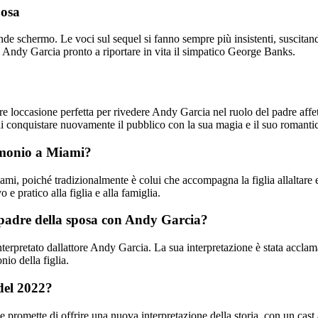
posa
rande schermo. Le voci sul sequel si fanno sempre più insistenti, suscit
n Andy Garcia pronto a riportare in vita il simpatico George Banks.
e loccasione perfetta per rivedere Andy Garcia nel ruolo del padre affe
di conquistare nuovamente il pubblico con la sua magia e il suo romanti
rimonio a Miami?
i, poiché tradizionalmente è colui che accompagna la figlia allaltare e 
e pratico alla figlia e alla famiglia.
Il padre della sposa con Andy Garcia?
nterpretato dallattore Andy Garcia. La sua interpretazione è stata acclamat
io della figlia.
 del 2022?
 e promette di offrire una nuova interpretazione della storia, con un ca