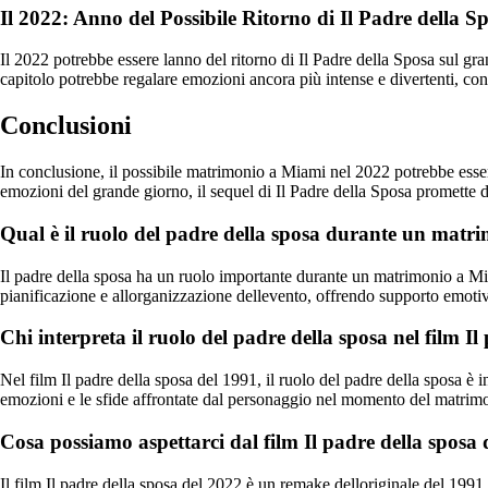
Il 2022: Anno del Possibile Ritorno di Il Padre della S
Il 2022 potrebbe essere lanno del ritorno di Il Padre della Sposa sul g
capitolo potrebbe regalare emozioni ancora più intense e divertenti, co
Conclusioni
In conclusione, il possibile matrimonio a Miami nel 2022 potrebbe esser
emozioni del grande giorno, il sequel di Il Padre della Sposa promette 
Qual è il ruolo del padre della sposa durante un mat
Il padre della sposa ha un ruolo importante durante un matrimonio a Miam
pianificazione e allorganizzazione dellevento, offrendo supporto emotivo 
Chi interpreta il ruolo del padre della sposa nel film 
Nel film Il padre della sposa del 1991, il ruolo del padre della sposa è i
emozioni e le sfide affrontate dal personaggio nel momento del matrimon
Cosa possiamo aspettarci dal film Il padre della sposa
Il film Il padre della sposa del 2022 è un remake delloriginale del 1991