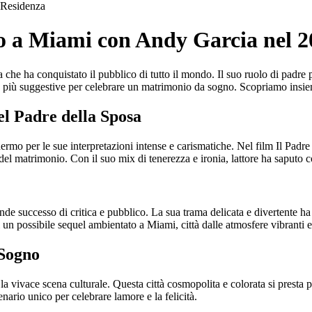
Residenza
o a Miami con Andy Garcia nel 2
e ha conquistato il pubblico di tutto il mondo. Il suo ruolo di padre pr
à più suggestive per celebrare un matrimonio da sogno. Scopriamo insieme
el Padre della Sposa
ermo per le sue interpretazioni intense e carismatiche. Nel film Il Padr
 del matrimonio. Con il suo mix di tenerezza e ironia, lattore ha saputo c
nde successo di critica e pubblico. La sua trama delicata e divertente ha
di un possibile sequel ambientato a Miami, città dalle atmosfere vibranti
 Sogno
la vivace scena culturale. Questa città cosmopolita e colorata si presta
enario unico per celebrare lamore e la felicità.