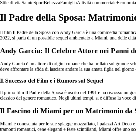
Stile di vita
Salute
Sport
Bellezza
Famiglia
Attività commerciale
Economia
Il Padre della Sposa: Matrimoni
Il film Il Padre della Sposa con Andy Garcia è una commedia romantica ch
2022, si parla di un possibile sequel ambientato a Miami, una delle citt
Andy Garcia: Il Celebre Attore nei Panni d
Andy Garcia è un attore di origini cubane che ha brillato sul grande sch
deve affrontare la sfida di lasciare andare la sua amata figlia nel giorno
Il Successo del Film e i Rumors sul Sequel
Il primo film Il Padre della Sposa è uscito nel 1991 e ha riscosso un gra
classico del genere romantico. Negli ultimi tempi, si è diffusa la voce 
Il Fascino di Miami per un Matrimonio da
Miami è conosciuta per le sue spiagge mozzafiato, i palazzi Art Deco e 
tramonti romantici, cene eleganti e feste scintillanti, Miami offre uno sc