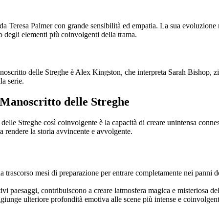
 da Teresa Palmer con grande sensibilità ed empatia. La sua evoluzione n
no degli elementi più coinvolgenti della trama.
oscritto delle Streghe è Alex Kingston, che interpreta Sarah Bishop, zia
a serie.
 Manoscritto delle Streghe
elle Streghe così coinvolgente è la capacità di creare unintensa conness
 a rendere la storia avvincente e avvolgente.
ha trascorso mesi di preparazione per entrare completamente nei panni dei
stivi paesaggi, contribuiscono a creare latmosfera magica e misteriosa del
giunge ulteriore profondità emotiva alle scene più intense e coinvolgent