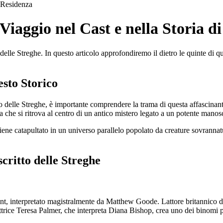
Residenza
Viaggio nel Cast e nella Storia d
elle Streghe. In questo articolo approfondiremo il dietro le quinte di que
esto Storico
o delle Streghe, è importante comprendere la trama di questa affascina
che si ritrova al centro di un antico mistero legato a un potente manoscr
viene catapultato in un universo parallelo popolato da creature sovranna
critto delle Streghe
nt, interpretato magistralmente da Matthew Goode. Lattore britannico do
attrice Teresa Palmer, che interpreta Diana Bishop, crea uno dei binomi 