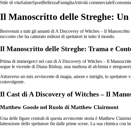
Stile di vita
Salute
Sport
Bellezza
Famiglia
Attività commerciale
Economia
Il Manoscritto delle Streghe: Un 
Benvenuti a tutti gli amanti di A Discovery of Witches – Il Manoscritto d
racconto che ha catturato milioni di spettatori in tutto il mondo.
Il Manoscritto delle Streghe: Trama e Cont
Prima di immergerci nel cast di A Discovery of Witches – Il Manoscritt
segue le vicende di Diana Bishop, una studiosa di alchimia e stregoneria 
Attraverso un mix avvincente di magia, amore e intrighi, lo spettatore 
coinvolgente.
Il Cast di A Discovery of Witches – Il Manos
Matthew Goode nel Ruolo di Matthew Clairmont
Una delle figure centrali di questa avvincente storia è Matthew Clairmo
lattenzione dello spettatore fin dalle prime scene. La sua chimica con l