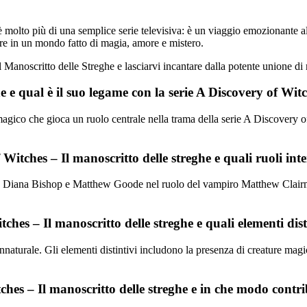
molto più di una semplice serie televisiva: è un viaggio emozionante alla
atore in un mondo fatto di magia, amore e mistero.
noscritto delle Streghe e lasciarvi incantare dalla potente unione di rea
ghe e qual è il suo legame con la serie A Discovery of Wit
to magico che gioca un ruolo centrale nella trama della serie A Discovery
 Witches – Il manoscritto delle streghe e quali ruoli in
rega Diana Bishop e Matthew Goode nel ruolo del vampiro Matthew Clairmo
tches – Il manoscritto delle streghe e quali elementi dist
nnaturale. Gli elementi distintivi includono la presenza di creature ma
hes – Il manoscritto delle streghe e in che modo contri