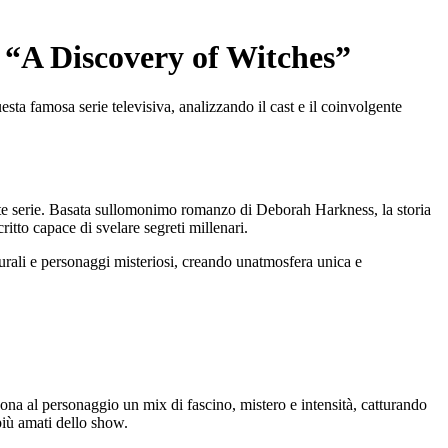
i “A Discovery of Witches”
sta famosa serie televisiva, analizzando il cast e il coinvolgente
nte serie. Basata sullomonimo romanzo di Deborah Harkness, la storia
itto capace di svelare segreti millenari.
turali e personaggi misteriosi, creando unatmosfera unica e
na al personaggio un mix di fascino, mistero e intensità, catturando
più amati dello show.