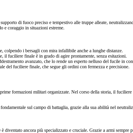
 supporto di fuoco preciso e tempestivo alle truppe alleate, neutralizzan
do e coraggio in situazioni estreme.
le, colpendo i bersagli con mira infallibile anche a lunghe distanze.
 il fuciliere finale è in grado di agire prontamente, senza esitazioni.
addestramento avanzato, che lo rende un esperto nelluso del fucile in co
le del fuciliere finale, che segue gli ordini con fermezza e precisione.
e prime formazioni militari organizzate. Nel corso della storia, il fucilier
 fondamentale sul campo di battaglia, grazie alla sua abilità nel neutraliz
 è diventato ancora più specializzato e cruciale. Grazie a armi sempre più