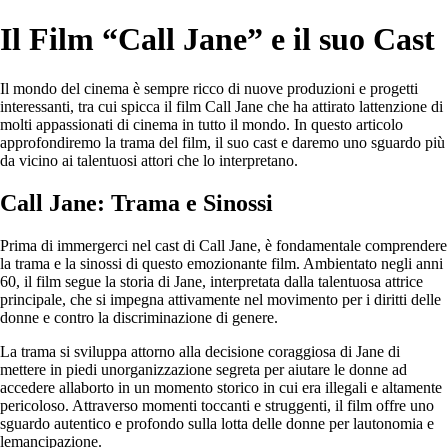
Il Film “Call Jane” e il suo Cast
Il mondo del cinema è sempre ricco di nuove produzioni e progetti
interessanti, tra cui spicca il film Call Jane che ha attirato lattenzione di
molti appassionati di cinema in tutto il mondo. In questo articolo
approfondiremo la trama del film, il suo cast e daremo uno sguardo più
da vicino ai talentuosi attori che lo interpretano.
Call Jane: Trama e Sinossi
Prima di immergerci nel cast di Call Jane, è fondamentale comprendere
la trama e la sinossi di questo emozionante film. Ambientato negli anni
60, il film segue la storia di Jane, interpretata dalla talentuosa attrice
principale, che si impegna attivamente nel movimento per i diritti delle
donne e contro la discriminazione di genere.
La trama si sviluppa attorno alla decisione coraggiosa di Jane di
mettere in piedi unorganizzazione segreta per aiutare le donne ad
accedere allaborto in un momento storico in cui era illegali e altamente
pericoloso. Attraverso momenti toccanti e struggenti, il film offre uno
sguardo autentico e profondo sulla lotta delle donne per lautonomia e
lemancipazione.