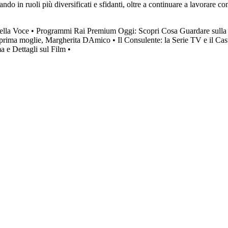
do in ruoli più diversificati e sfidanti, oltre a continuare a lavorare co
della Voce
•
Programmi Rai Premium Oggi: Scopri Cosa Guardare sull
ua prima moglie, Margherita DAmico
•
Il Consulente: la Serie TV e il Cast
a e Dettagli sul Film
•