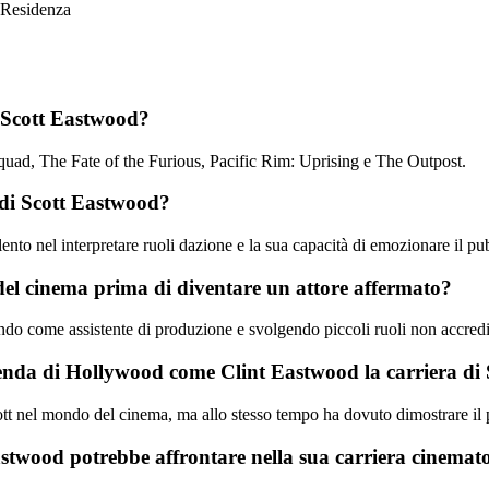
Residenza
o Scott Eastwood?
 Squad, The Fate of the Furious, Pacific Rim: Uprising e The Outpost.
e di Scott Eastwood?
lento nel interpretare ruoli dazione e la sua capacità di emozionare il p
del cinema prima di diventare un attore affermato?
do come assistente di produzione e svolgendo piccoli ruoli non accredita
eggenda di Hollywood come Clint Eastwood la carriera d
cott nel mondo del cinema, ma allo stesso tempo ha dovuto dimostrare il 
astwood potrebbe affrontare nella sua carriera cinemat