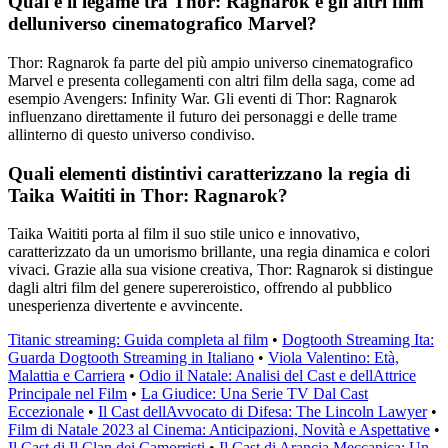
Qual è il legame tra Thor: Ragnarok e gli altri film
delluniverso cinematografico Marvel?
Thor: Ragnarok fa parte del più ampio universo cinematografico
Marvel e presenta collegamenti con altri film della saga, come ad
esempio Avengers: Infinity War. Gli eventi di Thor: Ragnarok
influenzano direttamente il futuro dei personaggi e delle trame
allinterno di questo universo condiviso.
Quali elementi distintivi caratterizzano la regia di
Taika Waititi in Thor: Ragnarok?
Taika Waititi porta al film il suo stile unico e innovativo,
caratterizzato da un umorismo brillante, una regia dinamica e colori
vivaci. Grazie alla sua visione creativa, Thor: Ragnarok si distingue
dagli altri film del genere supereroistico, offrendo al pubblico
unesperienza divertente e avvincente.
Titanic streaming: Guida completa al film
•
Dogtooth Streaming Ita:
Guarda Dogtooth Streaming in Italiano
•
Viola Valentino: Età,
Malattia e Carriera
•
Odio il Natale: Analisi del Cast e dellAttrice
Principale nel Film
•
La Giudice: Una Serie TV Dal Cast
Eccezionale
•
Il Cast dellAvvocato di Difesa: The Lincoln Lawyer
•
Film di Natale 2023 al Cinema: Anticipazioni, Novità e Aspettative
•
Il Cast di Il Clan dei Camorristi
•
Il Cast di Arancia Meccanica: Un