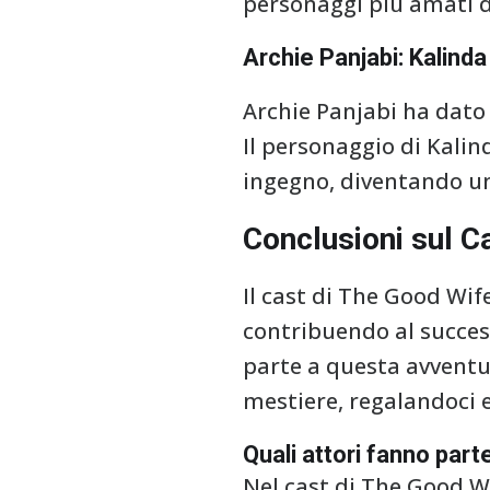
personaggi più amati de
Archie Panjabi: Kalinda
Archie Panjabi ha dato 
Il personaggio di Kalin
ingegno, diventando uno
Conclusioni sul C
Il cast di The Good Wif
contribuendo al success
parte a questa avventu
mestiere, regalandoci 
Quali attori fanno part
Nel cast di The Good Wi