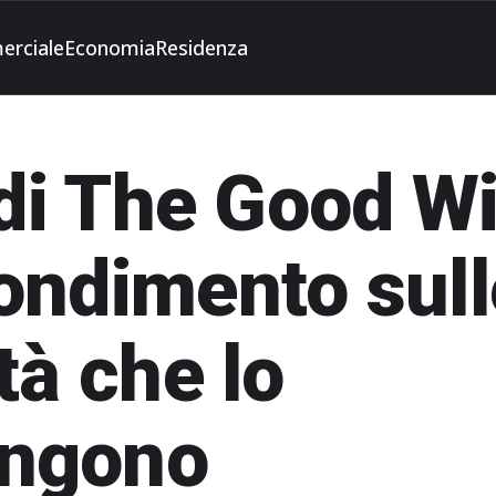
erciale
Economia
Residenza
 di The Good W
ondimento sull
tà che lo
ngono