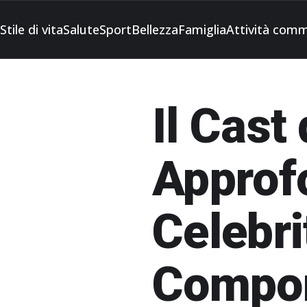
Stile di vita
Salute
Sport
Bellezza
Famiglia
Attività comm
Il Cast
Approf
Celebri
Compo