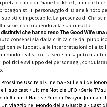
rpreta il ruolo di Diane Lockhart, una partner 
 protagonisti. Il personaggio di Diane è noto per
 suo stile impeccabile. La presenza di Christ
la serie, contribuendo alla sua riuscita.
i distintivi che hanno reso The Good Wife una
to consensi sia dalla critica che dal pubblic
i ben sviluppati, alle interpretazioni di alto li
 in modo realistico. La serie ha saputo manten
 politici e sviluppo dei personaggi, conquista
o.
le Prossime Uscite al Cinema
•
Sulle ali dellono
e il suo cast
•
Ultime Notizie UFO
•
Serie TV s
m di Richard Harris
•
Film di Dwayne Johnson: I
i: Un Viaggio nel Mondo della Giustizia
•
Cast di