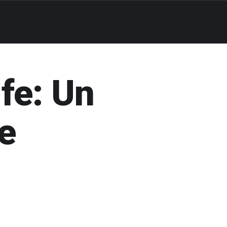
ife: Un
e