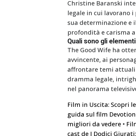
Christine Baranski inte
legale in cui lavorano i
sua determinazione e il
profondità e carisma al
Quali sono gli element
The Good Wife ha ottenu
avvincente, ai personagg
affrontare temi attuali
dramma legale, intrighi
nel panorama televisiv
Film in Uscita: Scopri 
guida sul film Devotion 
migliori da vedere
•
Fil
cast de I Dodici Giurat