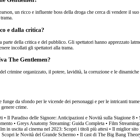
son, un ricco e influente boss della droga che cerca di vendere il suo 
 trama.
o e dalla critica?
arte della critica e del pubblico. Gli spettatori hanno apprezzato latmos
enere incollati gli spettatori alla trama.
visiva The Gentlemen?
del crimine organizzato, il potere, lavidità, la corruzione e le dinamiche 
funge da sfondo per le vicende dei personaggi e per le intricanti trame 
i genere crime.
ti
•
Il Paradiso delle Signore: Anticipazioni e Novità sulla Stagione 8
•
momento
•
Greys Anatomy Streaming: Guida Completa
•
Film Streaming:
lm in uscita al cinema nel 2023: Scopri i titoli più attesi
•
Il miglior sit
: Scopri le Novità del Grande Schermo
•
Il cast di The Big Bang Theor