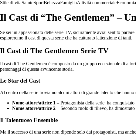
Stile di vita
Salute
Sport
Bellezza
Famiglia
Attività commerciale
Economia
Il Cast di “The Gentlemen” – Un
Se sei un appassionato delle serie TV, sicuramente avrai sentito parlare
esploreremo il cast di questa serie che ha catturato lattenzione di tanti.
Il Cast di The Gentlemen Serie TV
Il cast di The Gentlemen è composto da un gruppo eccezionale di attori 
personaggi di questa avvincente storia.
Le Star del Cast
Al centro della serie troviamo alcuni attori di grande talento che hanno 
Nome attore/attrice 1
– Protagonista della serie, ha conquistato 
Nome attore/attrice 2
– Secondo ruolo di rilievo, ha dimostrato 
Il Talentuoso Ensemble
Ma il successo di una serie non dipende solo dai protagonisti, ma anch