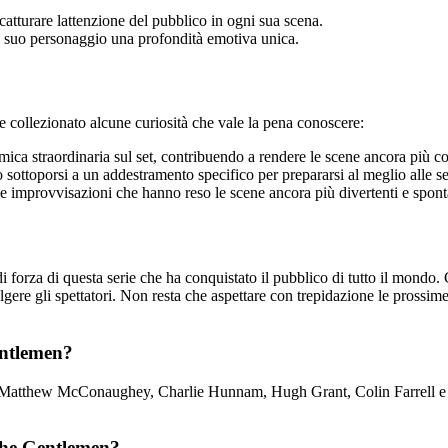
atturare lattenzione del pubblico in ogni sua scena.
al suo personaggio una profondità emotiva unica.
 collezionato alcune curiosità che vale la pena conoscere:
mica straordinaria sul set, contribuendo a rendere le scene ancora più c
ottoporsi a un addestramento specifico per prepararsi al meglio alle se
le improvvisazioni che hanno reso le scene ancora più divertenti e spon
orza di questa serie che ha conquistato il pubblico di tutto il mondo. Gra
olgere gli spettatori. Non resta che aspettare con trepidazione le prossim
entlemen?
o di Matthew McConaughey, Charlie Hunnam, Hugh Grant, Colin Farrell e H
The Gentlemen?