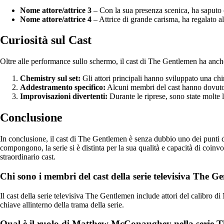
Nome attore/attrice 3
– Con la sua presenza scenica, ha saputo c
Nome attore/attrice 4
– Attrice di grande carisma, ha regalato 
Curiosità sul Cast
Oltre alle performance sullo schermo, il cast di The Gentlemen ha anche
Chemistry sul set:
Gli attori principali hanno sviluppato una chi
Addestramento specifico:
Alcuni membri del cast hanno dovuto s
Improvisazioni divertenti:
Durante le riprese, sono state molte 
Conclusione
In conclusione, il cast di The Gentlemen è senza dubbio uno dei punti di f
compongono, la serie si è distinta per la sua qualità e capacità di coinv
straordinario cast.
Chi sono i membri del cast della serie televisiva The G
Il cast della serie televisiva The Gentlemen include attori del calibr
chiave allinterno della trama della serie.
Qual è il ruolo di Matthew McConaughey nella serie 