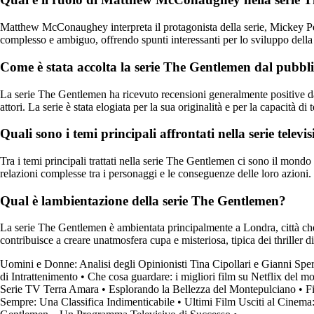
Matthew McConaughey interpreta il protagonista della serie, Mickey Pear
complesso e ambiguo, offrendo spunti interessanti per lo sviluppo della
Come è stata accolta la serie The Gentlemen dal pubblic
La serie The Gentlemen ha ricevuto recensioni generalmente positive da p
attori. La serie è stata elogiata per la sua originalità e per la capacità di t
Quali sono i temi principali affrontati nella serie tele
Tra i temi principali trattati nella serie The Gentlemen ci sono il mondo 
relazioni complesse tra i personaggi e le conseguenze delle loro azioni.
Qual è lambientazione della serie The Gentlemen?
La serie The Gentlemen è ambientata principalmente a Londra, città che 
contribuisce a creare unatmosfera cupa e misteriosa, tipica dei thriller d
Uomini e Donne: Analisi degli Opinionisti Tina Cipollari e Gianni Sper
di Intrattenimento
•
Che cosa guardare: i migliori film su Netflix del 
Serie TV Terra Amara
•
Esplorando la Bellezza del Montepulciano
•
Fi
Sempre: Una Classifica Indimenticabile
•
Ultimi Film Usciti al Cinema