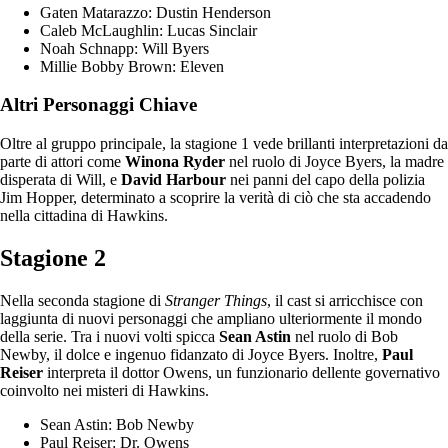
Gaten Matarazzo: Dustin Henderson
Caleb McLaughlin: Lucas Sinclair
Noah Schnapp: Will Byers
Millie Bobby Brown: Eleven
Altri Personaggi Chiave
Oltre al gruppo principale, la stagione 1 vede brillanti interpretazioni da
parte di attori come
Winona Ryder
nel ruolo di Joyce Byers, la madre
disperata di Will, e
David Harbour
nei panni del capo della polizia
Jim Hopper, determinato a scoprire la verità di ciò che sta accadendo
nella cittadina di Hawkins.
Stagione 2
Nella seconda stagione di
Stranger Things
, il cast si arricchisce con
laggiunta di nuovi personaggi che ampliano ulteriormente il mondo
della serie. Tra i nuovi volti spicca
Sean Astin
nel ruolo di Bob
Newby, il dolce e ingenuo fidanzato di Joyce Byers. Inoltre,
Paul
Reiser
interpreta il dottor Owens, un funzionario dellente governativo
coinvolto nei misteri di Hawkins.
Sean Astin: Bob Newby
Paul Reiser: Dr. Owens