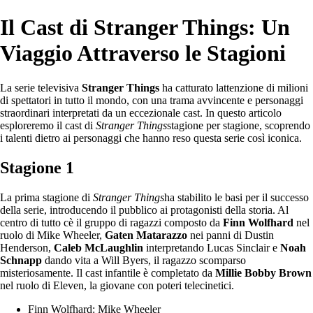
Il Cast di Stranger Things: Un
Viaggio Attraverso le Stagioni
La serie televisiva
Stranger Things
ha catturato lattenzione di milioni
di spettatori in tutto il mondo, con una trama avvincente e personaggi
straordinari interpretati da un eccezionale cast. In questo articolo
esploreremo il cast di
Stranger Things
stagione per stagione, scoprendo
i talenti dietro ai personaggi che hanno reso questa serie così iconica.
Stagione 1
La prima stagione di
Stranger Things
ha stabilito le basi per il successo
della serie, introducendo il pubblico ai protagonisti della storia. Al
centro di tutto cè il gruppo di ragazzi composto da
Finn Wolfhard
nel
ruolo di Mike Wheeler,
Gaten Matarazzo
nei panni di Dustin
Henderson,
Caleb McLaughlin
interpretando Lucas Sinclair e
Noah
Schnapp
dando vita a Will Byers, il ragazzo scomparso
misteriosamente. Il cast infantile è completato da
Millie Bobby Brown
nel ruolo di Eleven, la giovane con poteri telecinetici.
Finn Wolfhard: Mike Wheeler