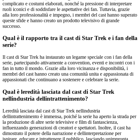
complicato e costumi elaborati, nonché la pressione di interpretare
ruoli iconici e di soddisfare le aspettative dei fan. Tuttavia, grazie
alla loro professionalità e impegno, i membri del cast hanno superato
queste sfide e hanno creato un prodotto televisivo di grande
successo.
Qual è il rapporto tra il cast di Star Trek e i fan della
serie?
Il cast di Star Trek ha instaurato un legame speciale con i fan della
serie, partecipando attivamente a convention, eventi e incontri con i
fan in tutto il mondo. Grazie alla loro vicinanza e disponibilità, i
membri del cast hanno creato una comunità unita e appassionata di
appassionati che continuano a sostenere e celebrare la serie.
Qual è leredità lasciata dal cast di Star Trek
nellindustria dellintrattenimento?
Leredità lasciata dal cast di Star Trek nellindustria
dellintrattenimento è immensa, poiché la serie ha aperto la strada per
la produzione di altre serie televisive e film di fantascienza,
influenzando generazioni di creatori e spettatori. Inoltre, il cast ha
dimostrato il potere della narrazione e dellinterpretazione per
ispirare, educare e intrattenere il pubblico, lasciando unimpronta