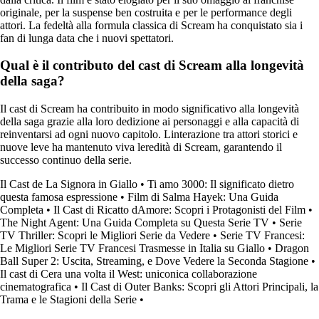
originale, per la suspense ben costruita e per le performance degli
attori. La fedeltà alla formula classica di Scream ha conquistato sia i
fan di lunga data che i nuovi spettatori.
Qual è il contributo del cast di Scream alla longevità
della saga?
Il cast di Scream ha contribuito in modo significativo alla longevità
della saga grazie alla loro dedizione ai personaggi e alla capacità di
reinventarsi ad ogni nuovo capitolo. Linterazione tra attori storici e
nuove leve ha mantenuto viva leredità di Scream, garantendo il
successo continuo della serie.
Il Cast de La Signora in Giallo
•
Ti amo 3000: Il significato dietro
questa famosa espressione
•
Film di Salma Hayek: Una Guida
Completa
•
Il Cast di Ricatto dAmore: Scopri i Protagonisti del Film
•
The Night Agent: Una Guida Completa su Questa Serie TV
•
Serie
TV Thriller: Scopri le Migliori Serie da Vedere
•
Serie TV Francesi:
Le Migliori Serie TV Francesi Trasmesse in Italia su Giallo
•
Dragon
Ball Super 2: Uscita, Streaming, e Dove Vedere la Seconda Stagione
•
Il cast di Cera una volta il West: uniconica collaborazione
cinematografica
•
Il Cast di Outer Banks: Scopri gli Attori Principali, la
Trama e le Stagioni della Serie
•