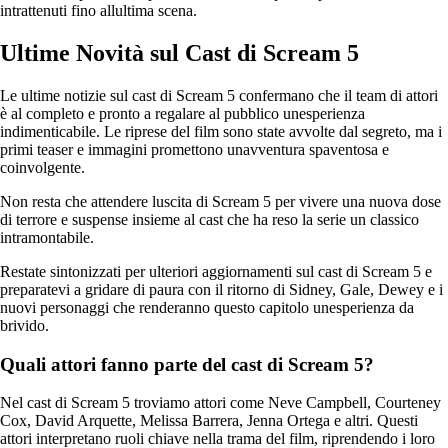
intrattenuti fino allultima scena.
Ultime Novità sul Cast di Scream 5
Le ultime notizie sul cast di Scream 5 confermano che il team di attori
è al completo e pronto a regalare al pubblico unesperienza
indimenticabile. Le riprese del film sono state avvolte dal segreto, ma i
primi teaser e immagini promettono unavventura spaventosa e
coinvolgente.
Non resta che attendere luscita di Scream 5 per vivere una nuova dose
di terrore e suspense insieme al cast che ha reso la serie un classico
intramontabile.
Restate sintonizzati per ulteriori aggiornamenti sul cast di Scream 5 e
preparatevi a gridare di paura con il ritorno di Sidney, Gale, Dewey e i
nuovi personaggi che renderanno questo capitolo unesperienza da
brivido.
Quali attori fanno parte del cast di Scream 5?
Nel cast di Scream 5 troviamo attori come Neve Campbell, Courteney
Cox, David Arquette, Melissa Barrera, Jenna Ortega e altri. Questi
attori interpretano ruoli chiave nella trama del film, riprendendo i loro