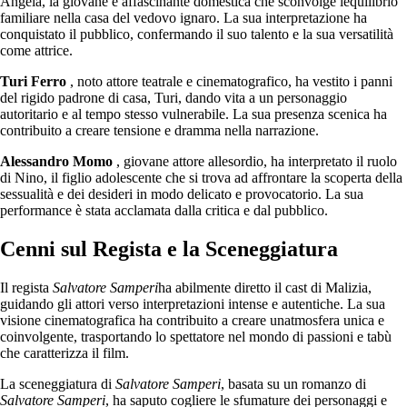
Angela, la giovane e affascinante domestica che sconvolge lequilibrio
familiare nella casa del vedovo ignaro. La sua interpretazione ha
conquistato il pubblico, confermando il suo talento e la sua versatilità
come attrice.
Turi Ferro
, noto attore teatrale e cinematografico, ha vestito i panni
del rigido padrone di casa, Turi, dando vita a un personaggio
autoritario e al tempo stesso vulnerabile. La sua presenza scenica ha
contribuito a creare tensione e dramma nella narrazione.
Alessandro Momo
, giovane attore allesordio, ha interpretato il ruolo
di Nino, il figlio adolescente che si trova ad affrontare la scoperta della
sessualità e dei desideri in modo delicato e provocatorio. La sua
performance è stata acclamata dalla critica e dal pubblico.
Cenni sul Regista e la Sceneggiatura
Il regista
Salvatore Samperi
ha abilmente diretto il cast di Malizia,
guidando gli attori verso interpretazioni intense e autentiche. La sua
visione cinematografica ha contribuito a creare unatmosfera unica e
coinvolgente, trasportando lo spettatore nel mondo di passioni e tabù
che caratterizza il film.
La sceneggiatura di
Salvatore Samperi
, basata su un romanzo di
Salvatore Samperi
, ha saputo cogliere le sfumature dei personaggi e