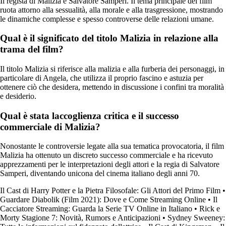
Il regista di Malizia è Salvatore Samperi. Il tema principale del film
ruota attorno alla sessualità, alla morale e alla trasgressione, mostrando
le dinamiche complesse e spesso controverse delle relazioni umane.
Qual è il significato del titolo Malizia in relazione alla
trama del film?
Il titolo Malizia si riferisce alla malizia e alla furberia dei personaggi, in
particolare di Angela, che utilizza il proprio fascino e astuzia per
ottenere ciò che desidera, mettendo in discussione i confini tra moralità
e desiderio.
Qual è stata laccoglienza critica e il successo
commerciale di Malizia?
Nonostante le controversie legate alla sua tematica provocatoria, il film
Malizia ha ottenuto un discreto successo commerciale e ha ricevuto
apprezzamenti per le interpretazioni degli attori e la regia di Salvatore
Samperi, diventando unicona del cinema italiano degli anni 70.
Il Cast di Harry Potter e la Pietra Filosofale: Gli Attori del Primo Film
•
Guardare Diabolik (Film 2021): Dove e Come Streaming Online
•
Il
Cacciatore Streaming: Guarda la Serie TV Online in Italiano
•
Rick e
Morty Stagione 7: Novità, Rumors e Anticipazioni
•
Sydney Sweeney: