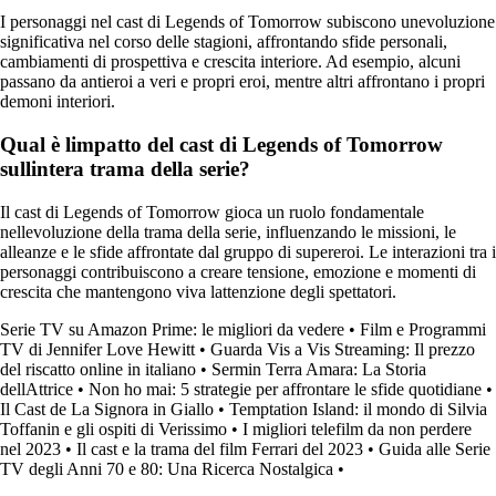
I personaggi nel cast di Legends of Tomorrow subiscono unevoluzione
significativa nel corso delle stagioni, affrontando sfide personali,
cambiamenti di prospettiva e crescita interiore. Ad esempio, alcuni
passano da antieroi a veri e propri eroi, mentre altri affrontano i propri
demoni interiori.
Qual è limpatto del cast di Legends of Tomorrow
sullintera trama della serie?
Il cast di Legends of Tomorrow gioca un ruolo fondamentale
nellevoluzione della trama della serie, influenzando le missioni, le
alleanze e le sfide affrontate dal gruppo di supereroi. Le interazioni tra i
personaggi contribuiscono a creare tensione, emozione e momenti di
crescita che mantengono viva lattenzione degli spettatori.
Serie TV su Amazon Prime: le migliori da vedere
•
Film e Programmi
TV di Jennifer Love Hewitt
•
Guarda Vis a Vis Streaming: Il prezzo
del riscatto online in italiano
•
Sermin Terra Amara: La Storia
dellAttrice
•
Non ho mai: 5 strategie per affrontare le sfide quotidiane
•
Il Cast de La Signora in Giallo
•
Temptation Island: il mondo di Silvia
Toffanin e gli ospiti di Verissimo
•
I migliori telefilm da non perdere
nel 2023
•
Il cast e la trama del film Ferrari del 2023
•
Guida alle Serie
TV degli Anni 70 e 80: Una Ricerca Nostalgica
•