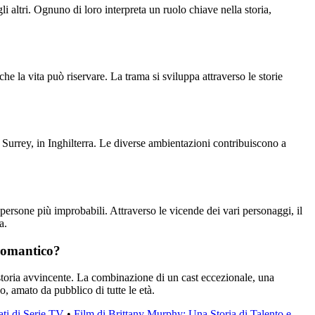
altri. Ognuno di loro interpreta un ruolo chiave nella storia,
che la vita può riservare. La trama si sviluppa attraverso le storie
 Surrey, in Inghilterra. Le diverse ambientazioni contribuiscono a
persone più improbabili. Attraverso le vicende dei vari personaggi, il
a.
 romantico?
a storia avvincente. La combinazione di un cast eccezionale, una
, amato da pubblico di tutte le età.
ti di Serie TV
•
Film di Brittany Murphy: Una Storia di Talento e