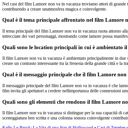
Nel cast del film Lamore non va in vacanza troviamo attori di grande t
contribuendo a creare unatmosfera magica e coinvolgente.
Qual è il tema principale affrontato nel film Lamore
Il tema principale del film Lamore non va in vacanza ruota attorno alla r
intrecciate dei vari personaggi, mostrando come lamore possa manifesta
Quali sono le location principali in cui è ambientato
Il film Lamore non va in vacanza è ambientato principalmente in due spl
creare un contrasto interessante tra la frenesia della grande città e la t
Qual è il messaggio principale che il film Lamore non 
Il messaggio principale del film Lamore non va in vacanza è che lamore 
film invita gli spettatori a credere nellimportanza delle connessioni um
Quali sono gli elementi che rendono il film Lamore n
Il film Lamore non va in vacanza si distingue per la sua capacità di ca
sceneggiatura ben scritta e una colonna sonora coinvolgente contribuis
Kelly Le Brock: La Vita di una Star di Hollywood
•
Cast di Tenebre 