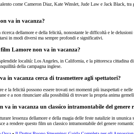
alento come Cameron Diaz, Kate Winslet, Jude Law e Jack Black, tra gli 
 non va in vacanza?
icerca dellamore e della felicità, nonostante le difficoltà e le delusioni 
rsi in modi diversi ma sempre profondi e significativi.
 il film Lamore non va in vacanza?
endide località: Los Angeles, in California, e la pittoresca cittadina di
ranquillità della campagna inglese.
va in vacanza cerca di trasmettere agli spettatori?
e la felicità possono essere trovati nei momenti più inaspettati e nelle 
ane e a non rinunciare alla possibilità di trovare la propria anima gemell
on va in vacanza un classico intramontabile del genere
tturare lessenza dellamore e della magia delle feste natalizie in ununic
ce a rendere questo film un classico intramontabile del genere romantico
e Ossa
•
Il Dottor Buono Streaming: Guida Completa per gli Appassiona