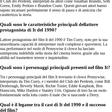
Il Club dei Perdenti, interpretati da attori come Jonathan Brandis, Seth
Green, Emily Perkins e Brandon Crane. Questi giovani attori hanno
saputo incarnare perfettamente il senso di paura e di amicizia che
caratterizza la storia.
Quali sono le caratteristiche principali dellattore
protagonista di It del 1990?
Lattore protagonista del film It del 1990 è Tim Curry, noto per la sua
straordinaria capacità di interpretare ruoli complessi e spaventosi. La
sua performance nel ruolo di Pennywise il clown ha lasciato
unimpronta indelebile nella storia del cinema horror, grazie alla sua
abilità nel trasmettere terrore e inquietudine.
Quali sono i personaggi principali presenti nel film It?
Tra i personaggi principali del film It troviamo il clown Pennywise,
interpretato da Tim Curry, e i membri del Club dei Perdenti, come Bill
Denbrough, Beverly Marsh, Richie Tozier, Eddie Kaspbrak, Ben
Hanscom, Mike Hanlon e Stanley Uris. Ognuno di loro ha un ruolo
fondamentale nella lotta contro il male che si nasconde a Derry.
Qual è il legame tra il cast di It del 1990 e il successo
del film?