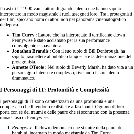
Il cast di IT 1990 vanta attori di grande talento che hanno saputo
interpretare in modo magistrale i ruoli assegnati loro. Tra i protagonisti
del film, spiccano nomi di attori noti nel panorama cinematografico
dellepoca.
Tim Curry
: Lattore che ha interpretato il terrificante clown
Pennywise è stato acclamato per la sua performance
coinvolgente e spaventosa.
Jonathan Brandis
: Con il suo ruolo di Bill Denbrough, ha
saputo trasmettere al pubblico langoscia e la determinazione del
protagonista.
Annette OToole
: Nel ruolo di Beverly Marsh, ha dato vita a un
personaggio intenso e complesso, rivelando il suo talento
drammatico.
I Personaggi di IT: Profondità e Complessità
I personaggi di IT sono caratterizzati da una profondità e una
complessità che li rendono realistici e affascinanti. Ognuno di loro
porta con sé dei traumi e delle paure che si scontrano con la presenza
minacciosa di Pennywise.
Pennywise
: Il clown demoniaco che si nutre della paura dei
bambini, incarnato in modo magistrale da Tim Curry.