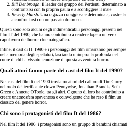
Bill Denbrough
: Il leader del gruppo dei Perdenti, determinato a
confrontarsi con la propria paura e a sconfiggere il male.
Beverly Marsh
: Una ragazza coraggiosa e determinata, costretta
a confrontarsi con un passato doloroso.
Questi sono solo alcuni degli indimenticabili personaggi presenti nel
film IT del 1990, che hanno contribuito a rendere lopera un vero
capolavoro dellhorror cinematografico.
Infine, il cast di IT 1990 e i personaggi del film rimarranno per sempre
nella memoria degli spettatori, lasciando unimpronta profonda nel
cuore di chi ha vissuto lemozione di questa avventura horror.
Quali attori fanno parte del cast del film It del 1990?
Nel cast del film It del 1990 troviamo attori del calibro di Tim Curry
nel ruolo del terrificante clown Pennywise, Jonathan Brandis, Seth
Green e Annette OToole, tra gli altri. Ognuno di loro ha contribuito a
creare unatmosfera spaventosa e coinvolgente che ha reso il film un
classico del genere horror.
Chi sono i protagonisti del film It del 1986?
Nel film It del 1986, i protagonisti sono un gruppo di bambini chiamati