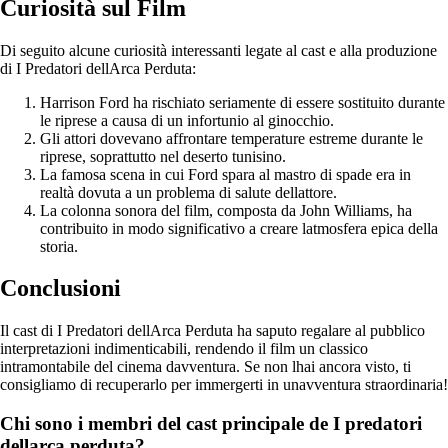
Curiosità sul Film
Di seguito alcune curiosità interessanti legate al cast e alla produzione
di I Predatori dellArca Perduta:
Harrison Ford ha rischiato seriamente di essere sostituito durante
le riprese a causa di un infortunio al ginocchio.
Gli attori dovevano affrontare temperature estreme durante le
riprese, soprattutto nel deserto tunisino.
La famosa scena in cui Ford spara al mastro di spade era in
realtà dovuta a un problema di salute dellattore.
La colonna sonora del film, composta da John Williams, ha
contribuito in modo significativo a creare latmosfera epica della
storia.
Conclusioni
Il cast di I Predatori dellArca Perduta ha saputo regalare al pubblico
interpretazioni indimenticabili, rendendo il film un classico
intramontabile del cinema davventura. Se non lhai ancora visto, ti
consigliamo di recuperarlo per immergerti in unavventura straordinaria!
Chi sono i membri del cast principale de I predatori
dellarca perduta?