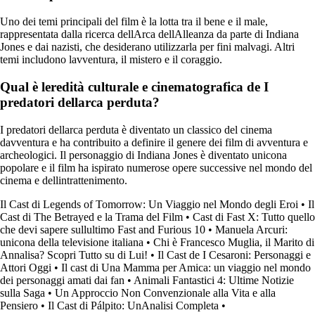
Uno dei temi principali del film è la lotta tra il bene e il male,
rappresentata dalla ricerca dellArca dellAlleanza da parte di Indiana
Jones e dai nazisti, che desiderano utilizzarla per fini malvagi. Altri
temi includono lavventura, il mistero e il coraggio.
Qual è leredità culturale e cinematografica de I
predatori dellarca perduta?
I predatori dellarca perduta è diventato un classico del cinema
davventura e ha contribuito a definire il genere dei film di avventura e
archeologici. Il personaggio di Indiana Jones è diventato unicona
popolare e il film ha ispirato numerose opere successive nel mondo del
cinema e dellintrattenimento.
Il Cast di Legends of Tomorrow: Un Viaggio nel Mondo degli Eroi
•
Il
Cast di The Betrayed e la Trama del Film
•
Cast di Fast X: Tutto quello
che devi sapere sullultimo Fast and Furious 10
•
Manuela Arcuri:
unicona della televisione italiana
•
Chi è Francesco Muglia, il Marito di
Annalisa? Scopri Tutto su di Lui!
•
Il Cast de I Cesaroni: Personaggi e
Attori Oggi
•
Il cast di Una Mamma per Amica: un viaggio nel mondo
dei personaggi amati dai fan
•
Animali Fantastici 4: Ultime Notizie
sulla Saga
•
Un Approccio Non Convenzionale alla Vita e alla
Pensiero
•
Il Cast di Pálpito: UnAnalisi Completa
•