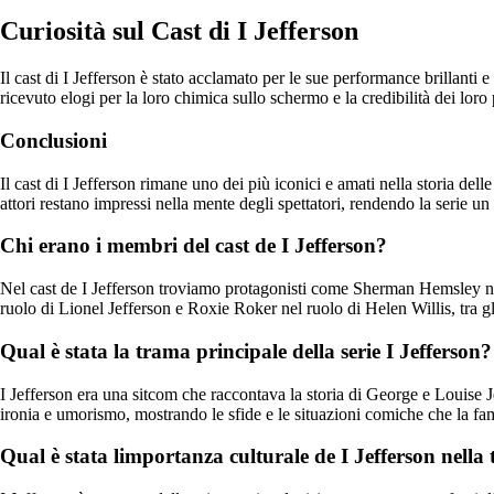
Curiosità sul Cast di I Jefferson
Il cast di I Jefferson è stato acclamato per le sue performance brillanti
ricevuto elogi per la loro chimica sullo schermo e la credibilità dei loro
Conclusioni
Il cast di I Jefferson rimane uno dei più iconici e amati nella storia del
attori restano impressi nella mente degli spettatori, rendendo la serie un
Chi erano i membri del cast de I Jefferson?
Nel cast de I Jefferson troviamo protagonisti come Sherman Hemsley ne
ruolo di Lionel Jefferson e Roxie Roker nel ruolo di Helen Willis, tra gli
Qual è stata la trama principale della serie I Jefferson?
I Jefferson era una sitcom che raccontava la storia di George e Louise J
ironia e umorismo, mostrando le sfide e le situazioni comiche che la fam
Qual è stata limportanza culturale de I Jefferson nella