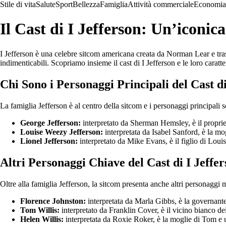
Stile di vita
Salute
Sport
Bellezza
Famiglia
Attività commerciale
Economia
Il Cast di I Jefferson: Un’iconi
I Jefferson è una celebre sitcom americana creata da Norman Lear e trasm
indimenticabili. Scopriamo insieme il cast di I Jefferson e le loro caratte
Chi Sono i Personaggi Principali del Cast di
La famiglia Jefferson è al centro della sitcom e i personaggi principali 
George Jefferson:
interpretato da Sherman Hemsley, è il proprieta
Louise Weezy Jefferson:
interpretata da Isabel Sanford, è la mo
Lionel Jefferson:
interpretato da Mike Evans, è il figlio di Loui
Altri Personaggi Chiave del Cast di I Jeffe
Oltre alla famiglia Jefferson, la sitcom presenta anche altri personaggi 
Florence Johnston:
interpretata da Marla Gibbs, è la governante 
Tom Willis:
interpretato da Franklin Cover, è il vicino bianco de
Helen Willis:
interpretata da Roxie Roker, è la moglie di Tom e 