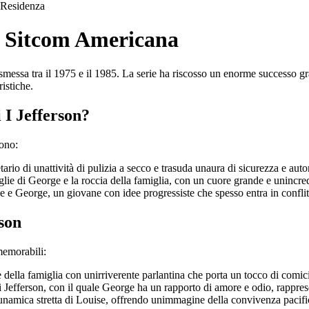
Residenza
ca Sitcom Americana
essa tra il 1975 e il 1985. La serie ha riscosso un enorme successo graz
ristiche.
 I Jefferson?
sono:
rio di unattività di pulizia a secco e trasuda unaura di sicurezza e autor
glie di George e la roccia della famiglia, con un cuore grande e unincr
se e George, un giovane con idee progressiste che spesso entra in conflit
rson
memorabili:
della famiglia con unirriverente parlantina che porta un tocco di comicit
i Jefferson, con il quale George ha un rapporto di amore e odio, rapprese
unamica stretta di Louise, offrendo unimmagine della convivenza pacific