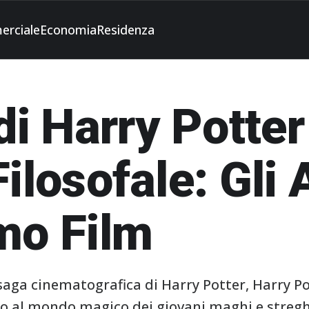
erciale
Economia
Residenza
 di Harry Potter
ilosofale: Gli 
mo Film
 saga cinematografica di Harry Potter, Harry Po
tto al mondo magico dei giovani maghi e streg