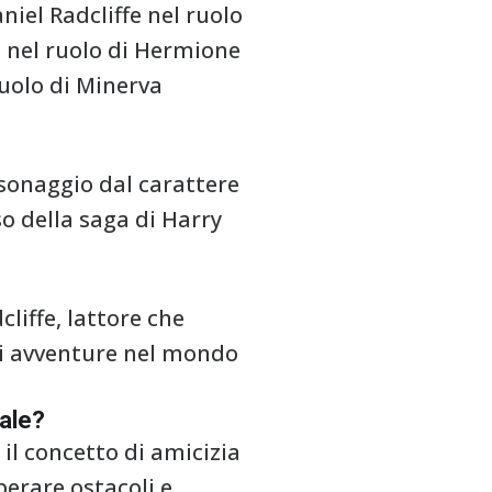
niel Radcliffe nel ruolo
 nel ruolo di Hermione
uolo di Minerva
rsonaggio dal carattere
o della saga di Harry
cliffe, lattore che
ndi avventure nel mondo
fale?
 il concetto di amicizia
perare ostacoli e