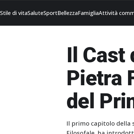
Stile di vita
Salute
Sport
Bellezza
Famiglia
Attività comm
Il Cast
Pietra F
del Pri
Il primo capitolo della
Filosofale, ha introdo