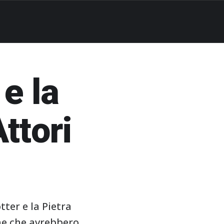
 e la
Attori
tter e la Pietra
he che avrebbero