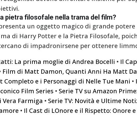
ettivi.
a pietra filosofale nella trama del film?
appresenta un oggetto magico di grande potere 
a di Harry Potter e la Pietra Filosofale, poi
cercano di impadronirsene per ottenere limmo
zatti: La prima moglie di Andrea Bocelli
•
Il Ca
•
Film di Matt Damon, Quanti Anni Ha Matt 
st Completo e i Personaggi di Nelle Tue Mani
•
Iconico Film Series
•
Serie TV su Amazon Prime: 
i Vera Farmiga
•
Serie TV: Novità e Ultime Noti
damore
•
Il Cast di LOnore e il Rispetto: Onore 