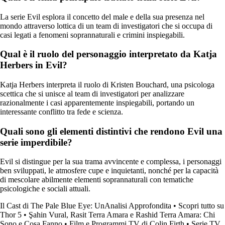
La serie Evil esplora il concetto del male e della sua presenza nel
mondo attraverso lottica di un team di investigatori che si occupa di
casi legati a fenomeni soprannaturali e crimini inspiegabili.
Qual è il ruolo del personaggio interpretato da Katja
Herbers in Evil?
Katja Herbers interpreta il ruolo di Kristen Bouchard, una psicologa
scettica che si unisce al team di investigatori per analizzare
razionalmente i casi apparentemente inspiegabili, portando un
interessante conflitto tra fede e scienza.
Quali sono gli elementi distintivi che rendono Evil una
serie imperdibile?
Evil si distingue per la sua trama avvincente e complessa, i personaggi
ben sviluppati, le atmosfere cupe e inquietanti, nonché per la capacità
di mescolare abilmente elementi soprannaturali con tematiche
psicologiche e sociali attuali.
Il Cast di The Pale Blue Eye: UnAnalisi Approfondita
•
Scopri tutto su
Thor 5
•
Şahin Vural, Rasit Terra Amara e Rashid Terra Amara: Chi
Sono e Cosa Fanno
•
Film e Programmi TV di Colin Firth
•
Serie TV