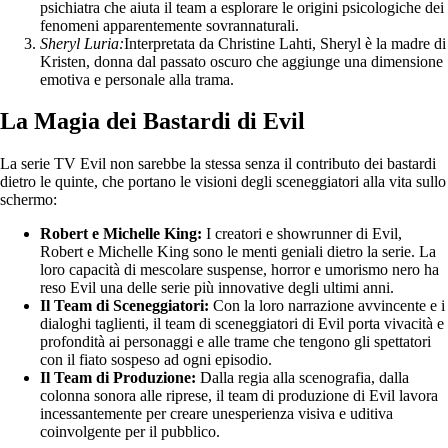
psichiatra che aiuta il team a esplorare le origini psicologiche dei
fenomeni apparentemente sovrannaturali.
Sheryl Luria:
Interpretata da Christine Lahti, Sheryl è la madre di
Kristen, donna dal passato oscuro che aggiunge una dimensione
emotiva e personale alla trama.
La Magia dei Bastardi di Evil
La serie TV Evil non sarebbe la stessa senza il contributo dei bastardi
dietro le quinte, che portano le visioni degli sceneggiatori alla vita sullo
schermo:
Robert e Michelle King:
I creatori e showrunner di Evil,
Robert e Michelle King sono le menti geniali dietro la serie. La
loro capacità di mescolare suspense, horror e umorismo nero ha
reso Evil una delle serie più innovative degli ultimi anni.
Il Team di Sceneggiatori:
Con la loro narrazione avvincente e i
dialoghi taglienti, il team di sceneggiatori di Evil porta vivacità e
profondità ai personaggi e alle trame che tengono gli spettatori
con il fiato sospeso ad ogni episodio.
Il Team di Produzione:
Dalla regia alla scenografia, dalla
colonna sonora alle riprese, il team di produzione di Evil lavora
incessantemente per creare unesperienza visiva e uditiva
coinvolgente per il pubblico.