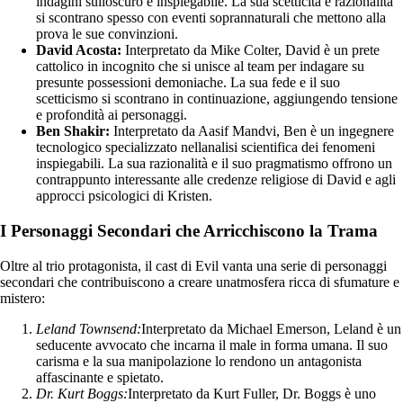
indagini sulloscuro e inspiegabile. La sua scetticità e razionalità
si scontrano spesso con eventi soprannaturali che mettono alla
prova le sue convinzioni.
David Acosta:
Interpretato da Mike Colter, David è un prete
cattolico in incognito che si unisce al team per indagare su
presunte possessioni demoniache. La sua fede e il suo
scetticismo si scontrano in continuazione, aggiungendo tensione
e profondità ai personaggi.
Ben Shakir:
Interpretato da Aasif Mandvi, Ben è un ingegnere
tecnologico specializzato nellanalisi scientifica dei fenomeni
inspiegabili. La sua razionalità e il suo pragmatismo offrono un
contrappunto interessante alle credenze religiose di David e agli
approcci psicologici di Kristen.
I Personaggi Secondari che Arricchiscono la Trama
Oltre al trio protagonista, il cast di Evil vanta una serie di personaggi
secondari che contribuiscono a creare unatmosfera ricca di sfumature e
mistero:
Leland Townsend:
Interpretato da Michael Emerson, Leland è un
seducente avvocato che incarna il male in forma umana. Il suo
carisma e la sua manipolazione lo rendono un antagonista
affascinante e spietato.
Dr. Kurt Boggs:
Interpretato da Kurt Fuller, Dr. Boggs è uno