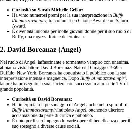
Curiosità su Sarah Michelle Gellar:
Ha vinto numerosi premi per la sua interpretazione in
Buffy
lAmmazzavampiri
, tra cui un Teen Choice Award e un Saturn
Award.
È diventata unicona per molte giovani donne per il suo ruolo di
Buffy, una ragazza forte e determinata.
2. David Boreanaz (Angel)
Nel ruolo di Angel, laffascinante e tormentato vampiro con unanima,
abbiamo visto lattore David Boreanaz. Nato il 16 maggio 1969 a
Buffalo, New York, Boreanaz ha conquistato il pubblico con la sua
interpretazione intensa e magnetica. Dopo
Buffy lAmmazzavampiri
,
lattore ha proseguito la sua carriera con successo in altre serie TV di
grande popolarità.
Curiosità su David Boreanaz:
Ha interpretato il personaggio di Angel anche nello spin-off di
Buffy lAmmazzavampiri
intitolato
Angel
, ottenendo ulteriore
acclamazione da parte di critica e pubblico.
È noto per il suo impegno in varie opere di beneficenza e per il
suo sostegno a diverse cause sociali.