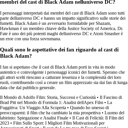
membri del cast di Black Adam nelluniverso DC?
I personaggi interpretati dai membri del cast di Black Adam sono tutti
parte delluniverso DC e hanno un impatto significativo sulle storie dei
fumetti. Black Adam è un avversario formidabile per Shazam,
Hawkman è un membro chiave della Justice Society of America, Dr.
Fate è uno dei più potenti maghi delluniverso DC e Atom Smasher è
un eroe con una forza sovrumana.
Quali sono le aspettative dei fan riguardo al cast di
Black Adam?
I fan si aspettano che il cast di Black Adam porti in vita in modo
autentico e coinvolgente i personaggi iconici dei fumetti. Sperano che
gli attori scelti riescano a catturare lessenza e la complessità dei loro
ruoli, contribuendo così a creare un film apprezzato sia dai fan di lunga
data che dal pubblico generale.
Il Mondo di Adolfo Film: Storia, Successi e Curiosità
•
Il Fascino di
Brad Pitt nel Mondo di Formula 1: Analisi dellApex Film
•
La
Fuggitiva: Un Viaggio Alla Scoperta
•
Quando ho smesso di
preoccuparmi: il film che ha cambiato la mia prospettiva
•
Luomo del
labirinto: Spiegazione e Analisi Finale
•
Il Cast di Felicità: Il Film del
2023
•
Film Sullo Sport: I Migliori Film Motivazionali per