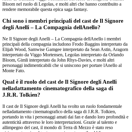
Bloom nel ruolo di Legolas, e molti altri che hanno contribuito a
rendere memorabile questa epica saga fantasy.
Chi sono i membri principali del cast de Il Signore
degli Anelli – La Compagnia dellAnello?
Ne Il Signore degli Anelli – La Compagnia dellAnello i membri
principali della compagnia includono Frodo Baggins interpretato da
Elijah Wood, Samwise Gamgee interpretato da Sean Astin, Aragorn
interpretato da Viggo Mortensen, Legolas interpretato da Orlando
Bloom, Gimli interpretato da John Rhys-Davies, e molti altri
personaggi indimenticabili che si uniscono per portare lAnello al
Monte Fato.
Qual è il ruolo del cast de Il Signore degli Anelli
nelladattamento cinematografico della saga di
J.R.R. Tolkien?
Il cast de Il Signore degli Anelli ha svolto un ruolo fondamentale
nelladattamento cinematografico della saga di J.R.R. Tolkien,
portando in vita i personaggi amati dai fan e dando loro profondità e
autenticità attraverso le loro interpretazioni. Grazie al talento e
allimpegno del cast, il mondo di Terra di Mezzo è stato reso