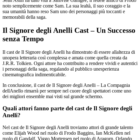
Sean Astin ha dato vita a Samvise Gamgee, il fedele amico di Frodo
noto semplicemente come Sam. La sua lealtà, il suo coraggio e la
sua umanità hanno reso Sam uno dei personaggi più toccanti e
memorabili della saga.
Il Signore degli Anelli Cast – Un Successo
senza Tempo
Il cast de Il Signore degli Anelli ha dimostrato di essere allaltezza di
unopera letteraria così complessa e amata come quella creata da
J.R.R. Tolkien. Ogni attore ha contribuito a rendere vividi e autentici
i personaggi della saga, regalando al pubblico unesperienza
cinematografica indimenticabile.
In conclusione, il cast de Il Signore degli Anelli – La Compagnia
dellAnello rimarrà per sempre nel cuore degli spettatori come uno
dei migliori ensemble mai visti sul grande schermo.
Quali attori fanno parte del cast de Il Signore degli
Anelli?
Nel cast de Il Signore degli Anelli troviamo attori di grande talento
come Elijah Wood nel ruolo di Frodo Baggins, Ian McKellen nel
ruolo di Gandalf, Viggo Mortensen nel ruolo di Aragorn, Orlando