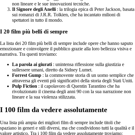
non lineare e le sue innovazioni tecniche.
Il Signore degli Anelli
: la trilogia epica di Peter Jackson, basata
sui romanzi di J.R.R. Tolkien, che ha incantato milioni di
spettatori in tutto il mondo.
I 20 film più belli di sempre
La lista dei 20 film più belli di sempre include opere che hanno saputo
emozionare e coinvolgere il pubblico grazie alla loro bellezza visiva e
narrativa. Tra questi troviamo:
La parola ai giurati
: unintensa riflessione sulla giustizia e
sullessere umani, diretto da Sidney Lumet.
Forrest Gump
: la commovente storia di un uomo semplice che
attraversa gli eventi più significativi della storia degli Stati Uniti.
Pulp Fiction
: il capolavoro di Quentin Tarantino che ha
rivoluzionato il cinema degli anni 90 con la sua narrazione non
lineare e la sua violenza stilizzata.
I 100 film da vedere assolutamente
Una lista più ampia dei migliori film di sempre include titoli che
spaziano in generi e stili diversi, ma che condividono tutti la qualità e il
valore artistico. Tra i 100 film da vedere assolutamente troviamo: